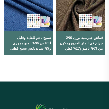
قماش جيرسيه بوزن 290
نسيج ناعم للغاية وقابل
جرام في المتر المربع ومكون
للتنفس 95% بامبو مجهري
من 63% بامبو و27% قطن
و5% سبانديكس نسيج قطني
عضوي و10% إلستين لامتصاص
واحد × واحد لملابس النوم
الرطوبة وللبنطلونات الرياضية
والbras الرياضية