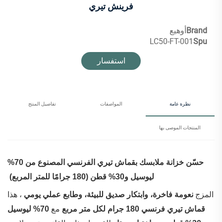
فرينش تيري
Brand
أوهيع
LC50-FT-001
Spu
استفسار
نظرة عامة
المواصفات
تفاصيل المنتج
المنتجات الموصى بها
حسّن خزانة ملابسك بقماش تيري الفرنسي المصنوع من 70%
ليوسيل و30% قطن (180 جرامًا للمتر المربع)
المزج
نعومة فاخرة، وابتكار صديق للبيئة، وطابع عملي يومي
، هذا
قماش تيري فرنسي 180 جرام لكل متر مربع
مع
70% ليوسيل