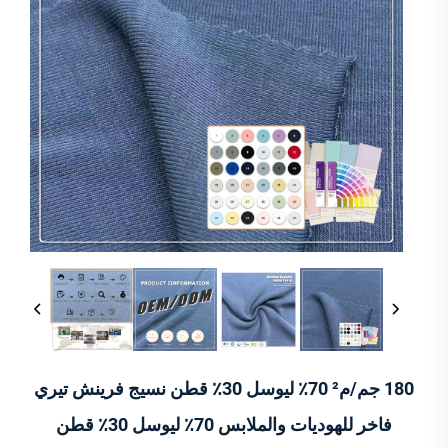
180 جم/م² 70٪ ليوسل 30٪ قطن نسيج فرينش تيري
فاخر للهوديات والملابس 70٪ ليوسل 30٪ قطن