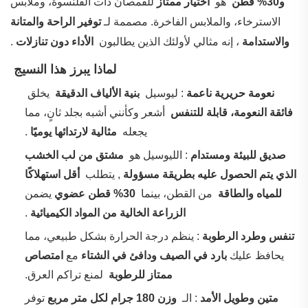
و30% قطن
‌ هو ‌
اختيار ممتاز
للقمصان ذات القلنسوة، وملابس
الاسترخاء، والملابس الفاخرة. مصممة لـ
توفير الراحة والمتانة
والاستدامة
‌، إنه مثالي لأولئك الذين يطالبون ‌
الأداء دون تنازلات
.
‌
لماذا يبرز هذا النسيج
‌
نعومة حريرية ناعمة
‌: ليوسيل ‌
بنية الألياف الدقيقة
‌ يخلق ‌
فائقة النعومة، قابلة للتنفس
‌ أشعر وكأنني أشبه بجلد ثانٍ، مما
يجعله ‌
مثالية لارتدائها يوميًا
.
‌
صديق للبيئة ومستدام
‌: الليوسيل هو ‌
مشتق من لب الخشب
الذي يتم الحصول عليه بطريقة مسؤولة
‌, يتطلب ‌
أقل استهلاكًا
للمياه والطاقة
‌ من القطن، بينما ‌
30% قطن عضوي
يضمن
الزراعة الخالية من المواد الكيميائية
.
‌
تنفس وطرد الرطوبة
‌: ينظم درجة الحرارة بشكل طبيعي، مما
يحافظ عليك
بارد في الصيف ودافئ في الشتاء
مع
امتصاص
ممتاز للرطوبة
‌ لمنع تراكم العرق.
‌
متين وطويل الأمد
‌: الـ ‌
وزن 180 جرام لكل متر مربع
توفر