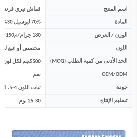
اسم المنتج
قماش تيري فرنسي
المادة
70% ليوسيل 30% قطن
الوزن / العرض
180 جرام/م2/150 سم
اللون
مخصص
أو اتبع لوحة
الحد الأدنى من كمية الطلب (MOQ)
500
كجم لكل لون
OEM/ODM
نعم
جودة
ثبات اللون 4-5، التقلص:<5%
تسليم الإنتاج
25-30 يوم