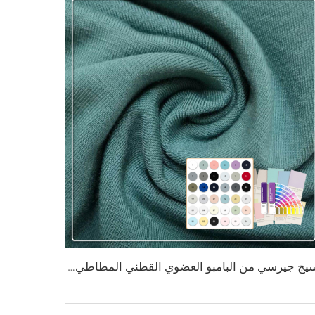
نسيج جيرسي من البامبو العضوي القطني المطاطي بلون النعناع الأخضر 220 جم/م² مع خصائص مضادة للبكتيريا وصديقة للبيئة للاستخدام في الملابس والملابس الرياضية