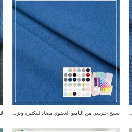
كتيريا ومضاد للتعرق 200 جم/م²، يتكون من 95% بامبو و5% سبانديكس بنسيج قطني ثلاثي × ثلاثي مناسب للملابس الداخلية المُشكِّلة للجسم
نسيج جيرسي من البامبو العضوي مضاد للبكتيريا ويزيل الروائح الكريهة بشكل طبيعي، بوزن 290 غرام/م² يتكون من 63٪ بامبو و27٪ قطن عضوي و10٪ سباندكس، مناسب لملابس التدفئة الرياضية الفاخرة