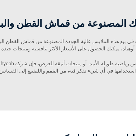
بسك المصنوعة من قماش القطن والب
ي بيع هذه الملابس عالية الجودة المصنوعة من قماش القطن البا
 أوهياه، يمكنك الحصول على الأسعار الأكثر تنافسية ومنتجات جيد
مد، أو منتجات أنيقة للعرض، فإن شركة Ohyeah توفر لك جميع الخيارات. شركتنا
ستخدامها في أي شيء تفكر فيه، من القمم والليقينغ إلى الفساتين 