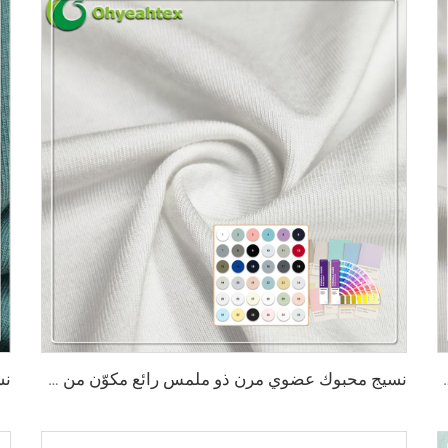
قاوم للبكتيريا، ويمتص الرطوبة، وقابل للتنفس، مناسب للملابس
نسيج محبوك عضوي مرن ذو ملمس رائع مكوّن من 45٪ خيزران و20٪ سياسيل و29٪ سورونا و6٪ سباندكس، نسيج صديق للبيئة 2023 للاستخدام في الملابس الرياضية وتيشيرتات