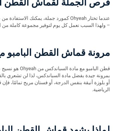
فرص الجملة لقماش القطن ال
عندما تختار Ohyeah كمورد جملة، يمكنك 
– ولهذا السبب نعمل كل يوم لتوفير مجموعة كاملة من الم
مرونة قماش القطن البامبو م
قطن البامبو م
بمرونة جيدة بفضل مادة السباندكس، لذا لن تشعري بالقيود عن
أو بلوزة أنيقة بنفس الدرجة، أو فستان مريح تمامًا، فإن 
الرياضية.
لماذا يشهد قماش القطن البامب