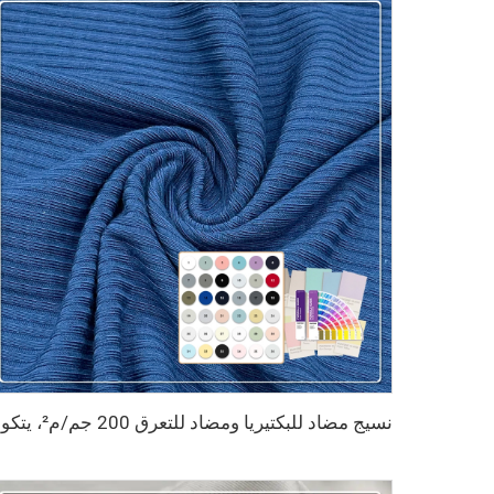
نسيج مضاد للب