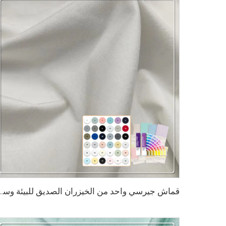
قماش جيرسي واحد من الخيزران الصديق للبيئة وسورونا وسياسيل والسباندكس، م