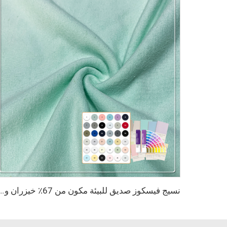
نسيج فيسكوز صديق للبيئة مكون من 67٪ خيزران و28٪ قنب و5٪ سباندكس، نسيج تنفّس مضاد للبكتيريا ويمتص الرطوبة للاستخدام في الملابس