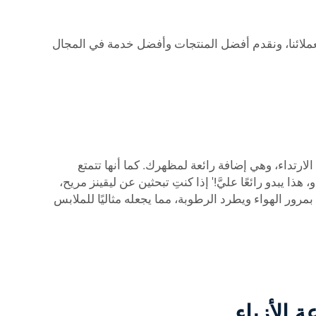
لتزمون بعملائنا، ونقدم أفضل المنتجات وأفضل خدمة في المجال
مس ومريحة في الارتداء، وهي إضافة رائعة لمظهرك. كما أنها تتمتع
ا يبدو رائعًا عليَّ!' إذا كنتِ تبحثين عن ليقينز مريح،
مرور الهواء ويطرد الرطوبة، مما يجعله مثاليًا للملابس
 الأزياء