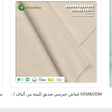
 الداخلية والملابس الرياضية
OEM&ODM قماش جيرسي صديق للبيئة من ألياف الخيزران 100٪، مقاوم للبكتيريا، ويمتص الرطوبة، وذو خصائص تنفس عالية مناسب للملابس والنسيج الجاهز