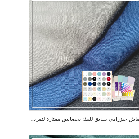
قماش خيزرامي صديق للبيئة بخصائص ممتازة لتمرير الهواء، وطرد الماء، ومقاومة البكتيريا، وامتصاص الرطوبة، ومرونة، مناسب للقماش