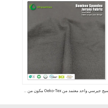
نسيج جيرسي واحد معتمد من Oeko-Tex مكون من 69% بامبو و31% سورونا، مقاوم للبكتيريا وخفيف الوزن، لملابس النساء والأطفال