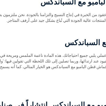
بامبو مع السباندكس
الاستفادة من عقود من الخبرة في إنتاج النسيج والتزامنا بالجودة. نحن م
نتجات عالية الجودة التي تُباع بشكل جيد على أرفف المتاجر.
ع السباندكس
ع مادة السباندكس من Ohyeah هو نسيج عملي يلبي جميع احتياجاتك. هذه المادة ناعمة المل
د ارتدائها، وربما تصلين إلى تلك اللحظة التي تقولين فيها: 'واو، هذ
قماش قطن البامبو مع السباندكس هو الخيار المثالي. كما أنه يسمح ب
و مع السباندكس انتشاراً في صناعة