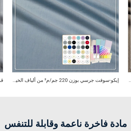
 من ألياف الخيزران مع شهادة OEKO-TEX® للملابس الداخلية وملابس الأطفال
إيكو-سوفت جرسي بوزن 220 جم/م² من ألياف الخيزران مع شهادة OEKO-TEX® للراحة طوال اليوم
مادة فاخرة ناعمة وقابلة للتنفس