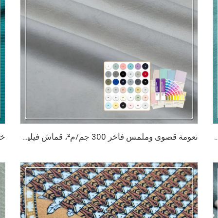
م من الخيزران مع شهادتي OEKO-TEX وOCS المزدوجتين
نعومة قصوى وملمس فاخر 300 جم/م²، قماش فيليس مكوّن من 66٪ خيزران و28٪ قطن عضوي و6٪ سباندكس، وهو مناسب للسويت شيرتات الدافئة الفاخرة وسترات رياضية بقبعة