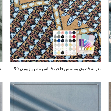
ن والقطن بنسبة 70/30 مع طباعة رقمية نشطة للملابس الحساسة
نعومة قصوى وملمس فاخر، قماش مطبوع بوزن 290 جم/م² مكوّن من 65٪ بامبو و27٪ قطن عضوي و8٪ سباندكس، مناسب للتيشيرتات