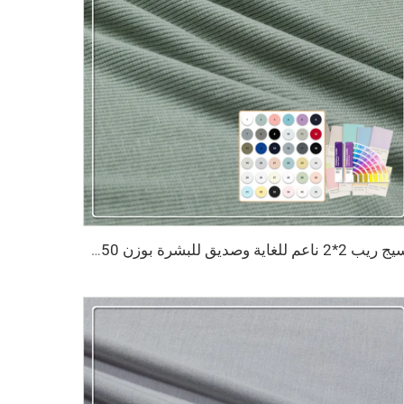
نسيج ريب 2*2 ناعم للغاية وصديق للبشرة بوزن 350 جم/م² ومكون من 67٪ خيزران، و28٪ أكريليك، و5٪ سباندكس، مناسب للسترات عالية الجودة