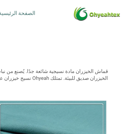
الصفحة الرئيسية
قماش الخيزران مادة نسيجية شائعة جدًا. يُصنع من نبات 
الخيزران صديق للبيئة. تمتلك Ohyeah نسيج خيزران عالي الجودة وصديق للبيئة وأكثر من ذلك بكثير.