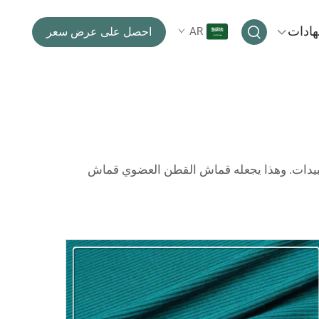
هادات
AR
احصل على عرض سعر
بيدات. وهذا يجعله
قماش القطن العضوي
قماش