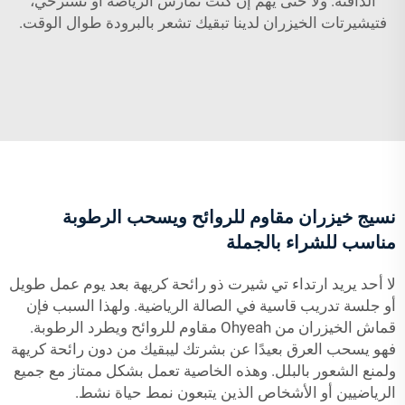
الدافئة. ولا حتى يهم إن كنت تمارس الرياضة أو تسترخي،
فتيشيرتات الخيزران لدينا تبقيك تشعر بالبرودة طوال الوقت.
نسيج خيزران مقاوم للروائح ويسحب الرطوبة
مناسب للشراء بالجملة
لا أحد يريد ارتداء تي شيرت ذو رائحة كريهة بعد يوم عمل طويل
أو جلسة تدريب قاسية في الصالة الرياضية. ولهذا السبب فإن
قماش الخيزران من Ohyeah مقاوم للروائح ويطرد الرطوبة.
فهو يسحب العرق بعيدًا عن بشرتك ليبقيك من دون رائحة كريهة
ولمنع الشعور بالبلل. وهذه الخاصية تعمل بشكل ممتاز مع جميع
الرياضيين أو الأشخاص الذين يتبعون نمط حياة نشط.