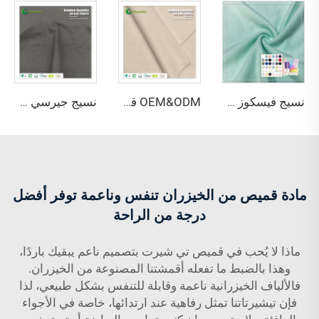
نسيج فيسكوز صديق للبيئة مكون من 67٪ خيزران و28٪ قنب و5٪ سباندكس، نسيج تنفّس مضاد للبكتيريا ويمتص الرطوبة للاستخدام في الملابس الداخلية والملابس الرياضية
OEM&ODM قماش جيرسي صديق للبيئة من ألياف الخيزران 100٪، مقاوم للبكتيريا، ويمتص الرطوبة، وذو خصائص تنفس عالية مناسب للملابس والنسيج الجاهز
نسيج جيرسي واحد معتمد من Oeko-Tex مكون من 69% بامبو و31% سورونا، مقاوم للبكتيريا وخفيف الوزن، لملابس النساء والأطفال
مادة قميص من الخيزران تنفس وناعمة توفر أفضل
درجة من الراحة
ماذا لا يُحب في قميص تي شيرت بتصميم ناعم يبقيك باردًا،
وهذا بالضبط ما تفعله أقمشتنا المصنوعة من الخيزران.
فالألياف الخيزرانية ناعمة وقابلة للتنفس بشكل طبيعي، لذا
فإن تيشيرتاتنا تمثل رفاهية عند ارتدائها، خاصة في الأجواء