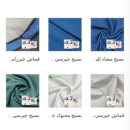
نسيج مضاد للبكتيريا ومضاد للتعرق 200 جم/م²، يتكون من 95% بامبو و5% سبانديكس بنسيج قطني ثلاثي × ثلاثي مناسب للملابس الداخلية المُشكِّلة للجسم
نسيج جيرسي من البامبو العضوي مضاد للبكتيريا ويزيل الروائح الكريهة بشكل طبيعي، بوزن 290 غرام/م² يتكون من 63٪ بامبو و27٪ قطن عضوي و10٪ سباندكس، مناسب لملابس التدفئة الرياضية الفاخرة
قماش خيزرامي صديق للبيئة بخصائص ممتازة لتمرير الهواء، وطرد الماء، ومقاومة البكتيريا، وامتصاص الرطوبة، ومرونة، مناسب للقماش
قماش جيرسي واحد من الخيزران الصديق للبيئة وسورونا وسياسيل والسباندكس، مقاوم للبكتيريا، ويمتص الرطوبة، وقابل للتنفس، مناسب للملابس
نسيج محبوك عضوي مرن ذو ملمس رائع مكوّن من 45٪ خيزران و20٪ سياسيل و29٪ سورونا و6٪ سباندكس، نسيج صديق للبيئة 2023 للاستخدام في الملابس الرياضية وتيشيرتات
نسيج جيرسي من البامبو العضوي القطني المطاطي بلون النعناع الأخضر 220 جم/م² مع خصائص مضادة للبكتيريا وصديقة للبيئة للاستخدام في الملابس والملابس الرياضية