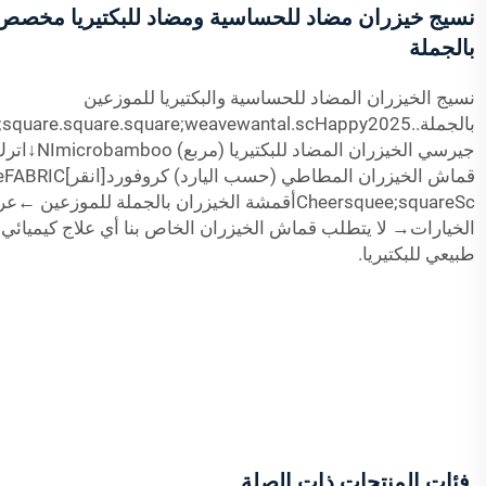
نسيج خيزران مضاد للحساسية ومضاد للبكتيريا مخصص
بالجملة
نسيج الخيزران المضاد للحساسية والبكتيريا للموزعين
جيرسي الخيزران ال
قماش الخيزران المطاطي (حسب اليارد)
Cheersquee;squareScأقمشة الخيزران بالجملة للموزع
الخيارات→ لا يتطلب قماش الخيزران الخاص بنا أي علاج كيميائي
طبيعي للبكتيريا.
فئات المنتجات ذات الصلة