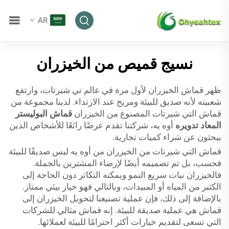
AR
نسيج قميص من الخيزران
ظهر قماش الخيزران لأول مرة في عالم تي شيرتات، وارتفع
شعبيته لأنه صديق للبيئة ومريح عند الارتداء. لدينا مجموعة من
قماش التي شيرتات المصنوع من الخيزران
قماش البوليستر
المعاد تدويره
أوه يه، شركتنا تقدم عرضًا رائعًا للأشخاص الذين
يبحثون عن شراء كميات تجارية.
قماش التي شيرتات من الخيزران من أوه يه ليس صديقًا للبيئة
فحسب، بل تم تصميمه أيضًا لإرضاء المشترين بالجملة.
فالخيزران نبات سريع النمو ويمكنه التكاثر دون الحاجة إلى
الكثير من المياه أو المبيدات، وبالتالي فهو خيار بيئي ممتاز.
بالإضافة إلى ذلك، فإن عملية تصنيعنا لتحويل الخيزران إلى
قماش هي عملية صديقة للبيئة. إنه قماش مثالي للشركات
التي تسعى لتقديم خيارات أكثر احترامًا للبيئة لعملائها.