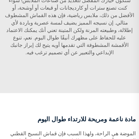
ستكون خيارك المفضل للعديد من صناعات الملابس! سواء
كنت تصنع سترات أو كارديجانات أو قبعات أو أوشحة، أو
الأفضل من ذلك، ملابس رياضية، فإن هذه القماش المشطوف
مثالي. إن نسيجه المميز يضيف لمسة عصرية وباردة لأي
إطلالة، وطبيعته المرنة ولكن المتينة تعني أنك يمكنك الاعتماد
عليه للحفاظ على مظهرك أنيقًا طوال اليوم. نعم، تنوع
الأقمشة المشطوفة التي تقدمها أويه يتيح لك إبراز جانبك
الإبداعي والتعبير عن أي تصميم ترغب فيه.
مادة ناعمة ومريحة للارتداء طوال اليوم
الموضة هي الراحة، ولهذا السبب فإن قماش النسيج القطني