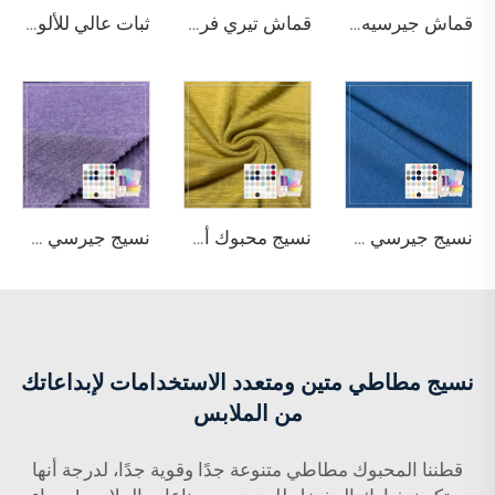
قماش جيرسيه بوزن 290 جرام في المتر المربع ومكون من 63% بامبو و27% قطن عضوي و10% إلستين لامتصاص الرطوبة وللبنطلونات الرياضية والbras الرياضية
قماش تيري فرنسي مريح وناعم بوزن 420 جرام في المتر المربع ومكون من 70% بامبو و30% قطن عضوي لصناعة السترات ذات الフود
ثبات عالي للألوان 200 جم/م²، 95% قطن و5% سبانديكس نسيج جيرسي مطبوع مناسب لقمصان الأطفال
نسيج جيرسي من البامبو العضوي مضاد للبكتيريا ويزيل الروائح الكريهة بشكل طبيعي، بوزن 290 غرام/م² يتكون من 63٪ بامبو و27٪ قطن عضوي و10٪ سباندكس، مناسب لملابس التدفئة الرياضية الفاخرة
نسيج محبوك أحادي الوجه من نوع «سلاب» (Slub)، مكوَّن من ٩٥٪ فسكوز و٥٪ سباندكس، صديق للبيئة، يمتص الرطوبة، ويسمح بالتنفُّس، وزنه ٢٢٠ جرام/متر مربّع
نسيج جيرسي محبوك مكوّن من ٦٠٪ قطن و٤٠٪ بوليستر، يمتص الرطوبة ويسمح بالتهوية، متوسط الوزن، من نوع CVC للقمصان القابلة للاستخدام من قِبل الجنسين
نسيج مطاطي متين ومتعدد الاستخدامات لإبداعاتك
من الملابس
قطننا المحبوك
مطاطي
متنوعة جدًا وقوية جدًا، لدرجة أنها