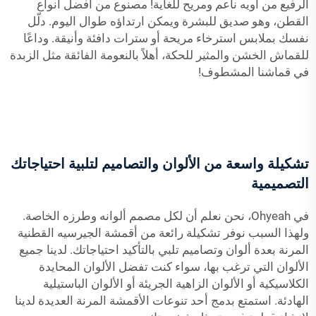
الرفيع من أويه ناعم ومريح للغاية! مصنوع من أفضل أنواع
القطن، وهو صديق للبشرة ويمكن ارتداؤه طوال اليوم. دلّل
نفسك بملابس استرخاء مريحة أو سترات دافئة وأنيقة. وداعًا
للقماش الخشن والمثير للحكة، أهلاً بالنعومة الفائقة مثل الزبدة
في قماشنا المشطوف!
تشكيلة واسعة من الألوان والتصاميم لتلبية احتياجاتك
التصميمية
في Ohyeah، نحن نعلم أن لكل مصمم ألوانه وطرزه الخاصة.
ولهذا السبب نوفر تشكيلة رائعة من أقمشة الجيرسيه القطنية
المرنة بعدة ألوان وتصاميم تلبي بالتأكيد احتياجاتك. لدينا جميع
الألوان التي ترغب بها، سواء كنت تفضل الألوان المحايدة
الكلاسيكية أو الألوان الزاهية الجريئة أو الألوان الباستيلية
الهادئة. استمتع بدمج أحد تنوعات الأقمشة المرنة العديدة لدينا