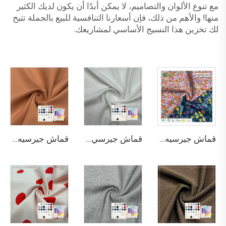
مع تنوع الألوان والتصاميم، لا يمكن أبدًا أن يكون لديك الكثير
منها! والأهم من ذلك، فإن أسعارنا التنافسية للبيع بالجملة تتيح
لك تخزين هذا النسيج الأساسي لمشاريعك.
قماش جيرسيه قابل للتنفس بوزن 200 جرام في المتر المربع، يحتوي على 95% قطن عضوي و5% إلستين مطبوع بالشاشة لملابس الأطفال
قماش جيرسي ناعم ومريح وخفيف وقابل للتهوية بوزن 160 جرام/متر مربع ومنه 95% بامبو و5% إلستين، مناسب لملابس داخلية للنساء
قماش جيرسيه قابل للتمدد بأربع طرق وقابل للتنفس ومكون من 61% بامبو و27% قطن عضوي و12% إلستين للبنطلونات الرياضية