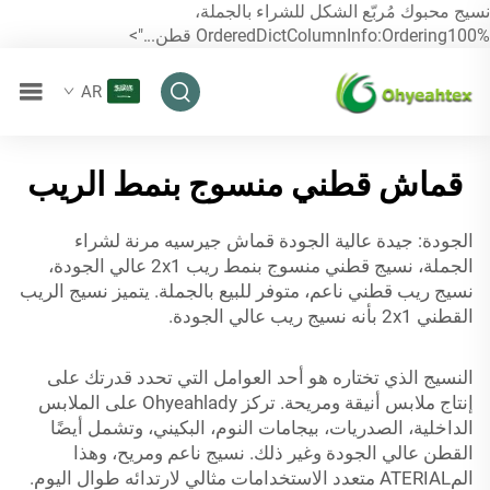
نسيج محبوك مُربّع الشكل للشراء بالجملة،
OrderedDictColumnInfo:Ordering100% قطن...">
AR
قماش قطني منسوج بنمط الريب
الجودة: جيدة عالية الجودة
قماش جيرسيه مرنة
لشراء
الجملة، نسيج قطني منسوج بنمط ريب 2x1 عالي الجودة،
نسيج ريب قطني ناعم، متوفر للبيع بالجملة. يتميز نسيج الريب
القطني 2x1 بأنه نسيج ريب عالي الجودة.
النسيج الذي تختاره هو أحد العوامل التي تحدد قدرتك على
إنتاج ملابس أنيقة ومريحة. تركز Ohyeahlady على الملابس
الداخلية، الصدريات، بيجامات النوم، البكيني، وتشمل أيضًا
القطن عالي الجودة وغير ذلك. نسيج ناعم ومريح، وهذا
المATERIAL متعدد الاستخدامات مثالي لارتدائه طوال اليوم.