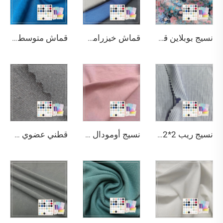
نسيج بوبلاين قطني مطبوع عالي المتانة والقوة بوزن 70 جم/م²، من القطن الخالص 100%، مناسب لصنع القمصان.
قماش خيزرامي صديق للبيئة بخصائص ممتازة لتمرير الهواء، وطرد الماء، ومقاومة البكتيريا، وامتصاص الرطوبة، ومرونة، مناسب للقماش
قماش متوسط الوزن سريع الجفاف وقابل للتهوية ومقاوم للتجعد وصديق للبيئة ومطاطي يحتوي على 94% مودال و6% إيلاستان مناسب للقمصان
نسيج ريب 2*2 خفيف الوزن قابل للتمدد ومقاوم للشحنات الكهروستاتيكية 100٪ بوليستر صديق للبيئة ناعط جدًا 210 غرام/م² لل dresses النسائية، مع إمكانية التصنيع حسب الطلب (OEM) وتصميم المنتج حسب الطلب (ODM)
نسيج أومودال قطن سباندكس جيرسي Ohyeah الصديق للبيئة وناعط جدًا طراز OY-103 164 غرام/م² للملابس الداخلية
قطني عضوي مقاوم للرطوبة والتجعد والبكتيريا وقابل للتنفس ومطاطي وصديق للبيئة متوسط الوزن للملابس الرياضية