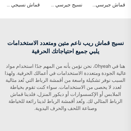
قماش جيرسي واحد من الخيزران الصديق للبيئة وسورونا وسياسيل والسباندكس، مقاوم للبكتيريا، ويمتص الرطوبة، وقابل للتنفس، مناسب للملابس
نسيج جيرسي من البامبو العضوي القطني المطاطي بلون النعناع الأخضر 220 جم/م² مع خصائص مضادة للبكتيريا وصديقة للبيئة للاستخدام في الملابس والملابس الرياضية
قماش نسيجي سريع الجفاف قابل للتمدد بشكل كبير ومقاوم للتكتل ومقاوم للبقع وصديق للبيئة من السباندكس/النايلون مزدوج الوجه حسب الطلب (OEM/ODM) لملابس التشكيل
نسيج قماش ريب ناعم متين ومتعدد الاستخدامات
يلبي جميع احتياجاتك الحرفية
هنا في Ohyeah، نحن نؤمن بأنه من المهم جدًا استخدام مواد
عالية الجودة ومتعددة الاستخدامات في أعمالك الحرفية. ولهذا
السبب نوفر تشكيلة واسعة من أقمشة الرباط التي تُعد مثالية
لعدد لا يحصى من الاستخدامات. سواء كنت تقوم بخياطة
الملابس أو الإكسسوارات أو ديكور المنزل، فلدينا قماش
الرباط المثالي لك. وتُعد أقمشة الرباط لدينا رائعة للخياطة
وصناعة اللحف والحرف اليدوية.