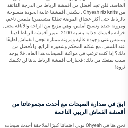
الخاصة، فلن تجد أفضل من أقمشة الرباط من الدرجة الفائقة
من Ohyeah
rib knits
. ستُبقي أقمشتنا عالية الجودة منسوجة
بالرباط حتى أكثر عشاق الموضة تطلبًا مبتسمين! ملمس ناعم،
ومرونة جيدة ونسيج أملس، وهي مزيج من الراحة والأناقة يجعل
خزانة ملابسك جذابة بنسبة 100٪. تتميز أقمشة الرباط لدينا
بملمس غني وجودة عالية ومرونة ممتازة تجعل القماش لطيفًا
عند اللمس، مع شكله المحكم وشعوره الرائع. والأفضل من
ذلك؟ إذا كنت ترغب في مواكبة الصيحات هذا العام، فلا يوجد
سبب يمنعك من ذلك؛ فخيارات أقمشة الرباط لدينا لن تكلفك
ثروة!
ابقَ في صدارة الصيحات مع أحدث مجموعاتنا من
أقمشة القماش الريبي الناعمة
نحن هنا في Ohyeah نولي اهتمامًا كبيرًا لملاحقة أحدث صيحات