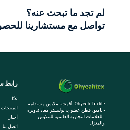
لم تجد ما تبحث عنه؟
تواصل مع مستشارينا للحصول
رابط س
عنّا
Ohyeah Textile: أقمشة ملابس مستدامة
المنتجات
- بامبو، قطن عضوي، بوليستر معاد تدويره
- للعلامات التجارية العالمية للملابس
أخبار
والمنزل
اتصل بنا