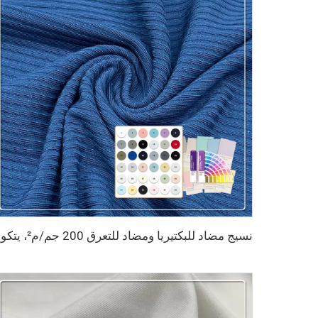
نسيج مضاد للب