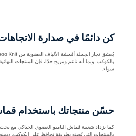
كن دائمًا في صدارة الاتجاها
سواء.
حسّن منتجاتك باستخدام قماش
كما يزداد شعبية قماش البامبو العضوي الحياكي مع بحث ا
بالمنتجات التي تُصنع بطريقة تحافظ على الكوكب. ويمنحك قماش Ohyeah من البامبو الفرصة لتقديم هذه المنتجات، مما يضعك في ال