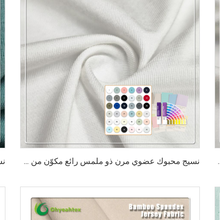
قاوم للبكتيريا، ويمتص الرطوبة، وقابل للتنفس، مناسب للملابس
نسيج محبوك عضوي مرن ذو ملمس رائع مكوّن من 45٪ خيزران و20٪ سياسيل و29٪ سورونا و6٪ سباندكس، نسيج صديق للبيئة 2023 للاستخدام في الملابس الرياضية وتيشيرتات