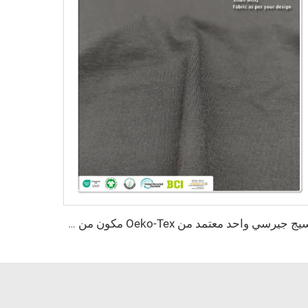
نسيج جيرسي واحد معتمد من Oeko-Tex مكون من 69% بامبو و31% سورونا، مقاوم للبكتيريا وخفيف الوزن، لملابس النساء والأطفال