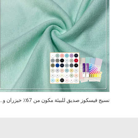
نسيج فيسكوز صديق للبيئة مكون من 67٪ خيزران و28٪ قنب و5٪ سباندكس، نسيج تنفّس مضاد للبكتيريا ويمتص الرطوبة للاستخدام في الملابس