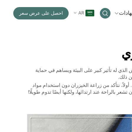
هادات
AR
احصل على عرض سعر
ي
 من الأقمشة المصنوعة من نبات الخيزران. في شركة Ohyeah، ننتج هذا القماش الذي له تأثير كبير على البيئة ويساهم في حماية
ن ذلك.
شة. أولاً، نتأكد من زراعة الخيزران دون استخدام مواد
ر بالراحة عند ارتدائها، ولكنها أيضًا تدوم طويلًا!