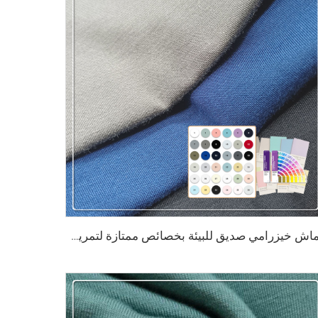
قماش خيزرامي صديق للبيئة بخصائص ممتازة لتمرير الهواء، وطرد الماء، ومقاومة البكتيريا، وامتصاص الرطوبة، ومرونة، مناسب للقماش