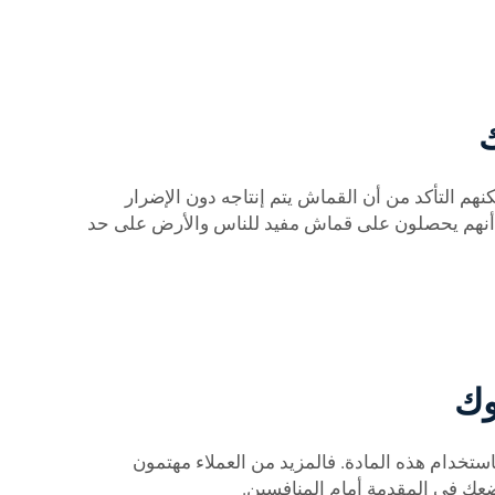
ك
ها صديقة للبيئة أيضًا! يمكنهم التأكد من أن القماش يتم إنتاجه دون الإضرار
إن المنتجات النهائية سهلة البيع. وعندما يستطيعون الشراء من Ohyeah، فإنهم يعلمون أنهم يحصلون على قماش مفيد للناس والأرض على حد
وك
ستخدام هذه المادة. فالمزيد من العملاء مهتمون