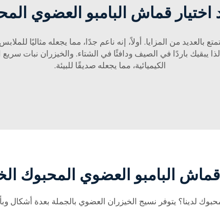
 اختيار قماش البامبو العضوي الم
متع بالعديد من المزايا. أولاً، إنه ناعم جدًا، مما يجعله مثاليًا لل
fa) كما أنه نفّاذ للهواء، لذا يبقيك باردًا في الصيف ودافئًا في الشتاء. والخيزران 
الكيميائية، مما يجعله صديقًا للبيئة.
قماش البامبو العضوي المحبوك الخ
بوك لدينا؟ يتوفر نسيج الخيزران العضوي بالجملة بعدة أشكال وبأو