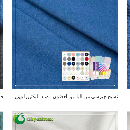
كتيريا ومضاد للتعرق 200 جم/م²، يتكون من 95% بامبو و5% سبانديكس بنسيج قطني ثلاثي × ثلاثي مناسب للملابس الداخلية المُشكِّلة للجسم
نسيج جيرسي من البامبو العضوي مضاد للبكتيريا ويزيل الروائح الكريهة بشكل طبيعي، بوزن 290 غرام/م² يتكون من 63٪ بامبو و27٪ قطن عضوي و10٪ سباندكس، مناسب لملابس التدفئة الرياضية الفاخرة