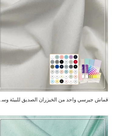
قماش جيرسي واحد من الخيزران الصديق للبيئة وسورونا وسياسيل والسباندكس، م