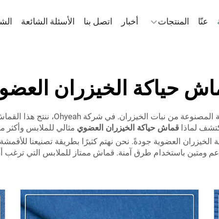
عنّا
المنتجات
أخبار
اتصل بنا
الأسئلة الشائعة
الش
اش حياكة الخيزران العضو
يُعد نسيج الخيزران العضوي المحبوك نوعًا
نكتشف لماذا
قماش حياكة الخيزران العضوي
مثالي للملابس وأكثر م
 أقمشة الخيزران العضوية جودةً. نحن نهتم كثيرًا بطريقة تصنيعنا للأقم
م ومتين باستخدام طرق آمنة. قماش ممتاز للملابس التي ترغب أن تشع