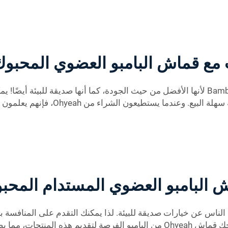
ت مع قماش البامبو العضوي المحبو
يُعشق تجار الجملة أقمشة الألياف العضوية من Bamboo Knit لأنها الأفضل من حيث الجودة، كما أن
بالكوكب. وبما أنه ناعم ومريح جدًا، ف
 البامبو العضوي المستدام المحب
لناس عن خيارات صديقة للبيئة. لذا يمكنك التقدم على المنافسة با
مقدمة أمام المنافسين.