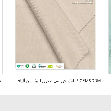
 الداخلية والملابس الرياضية
OEM&ODM قماش جيرسي صديق للبيئة من ألياف الخيزران 100٪، مقاوم للبكتيريا، ويمتص الرطوبة، وذو خصائص تنفس عالية مناسب للملابس والنسيج الجاهز