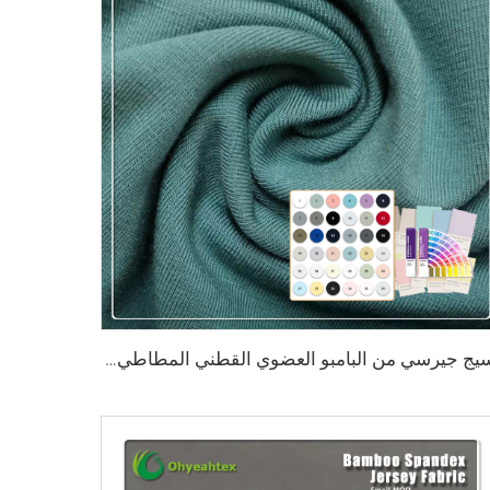
نسيج جيرسي من البامبو العضوي القطني المطاطي بلون النعناع الأخضر 220 جم/م² مع خصائص مضادة للبكتيريا وصديقة للبيئة للاستخدام في الملابس والملابس الرياضية