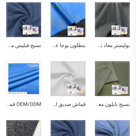
بوليستر معاد تدويره محبوك عالي المرونة وصديق للبيئة 260 جرام لكل متر مربع لملابس السباحة
بنطلون يوجا عملي مصنوع من 80% بوليستر معاد تدويره و20% سباندكس، مضاد للتكتل وسريع الجفاف، 210 جرام لكل متر مربع
نسيج فيليس محبوك من قطن عضوي 60% وبوليستر معاد تدويره 40%، مبروش بنعومة، مقاوم للرياح، تنفس، بوزن 260 جم/م²، للأطفال والرضع
نسيج نايلون معاد تدويره بنسبة 85% وسباندكس بنسبة 15% سريع الجفاف، مزدوج الوجه، صديق للبيئة، مطاطي وخفيف الوزن، لملابس الرياضة
قماش صديق للبيئة مزدوج الوجه مقاوم للأشعة فوق البنفسجية ومرن للغاية مكون من 79٪ بوليستر معاد تدويره و21٪ سباندكس لملابس السباحة
OEM/ODM قماش إنترلوك معتمد من GRS يحتوي على 80٪ بوليستر معاد تدويره و20٪ سباندكس، ذو تمدد عالي ومقاوم للماء وجاف سريع ومتوسط الوزن