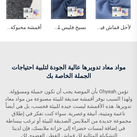
لأجل قماش فيسكوز معاد تدويره 100٪ معتمد عالي الجودة، مقاوم للماء وقابل للتهوية، متوسط الوزن، للاستخدام في الملابس
نسيج فليس مُشَكَّل بفرشاة ناعمة ومُنَعَّم من قِبل الشركة المصنعة الأصلية / الشركة المصنعة حسب الطلب، عضويّ، يتكوّن من 60% قطن و40% بوليستر معاد تدويره، مقاوم للتقلّص، واقي من الرياح، تنفّسي، وزنه 260 غرامًا لكل متر مربع
أقمشة محبوكة عادية مصبوغة، صديقة للبيئة، مستدامة، تنفسية، مقاومة للماء، مصنوعة من البوليستر بنسبة 100٪ ومن بوليستر معاد تدويره، مناسبة للتنانير
مواد معاد تدويرها عالية الجودة لتلبية احتياجات
الجملة الخاصة بك
تؤمن Ohyeah بأن الموضة يجب أن تكون جميلة ومسؤولة.
ولهذا السبب نوفر أقمشة صديقة للبيئة مصنوعة من مواد معاد
تدويرها. هذه الأقمشة ليست جيدة للبيئة فحسب، بل هي أيضاً
ناعمة ومتينة، أنيقة وعصرية. سواء كنت تفكر في إطلاق
مجموعة جديدة من الملابس الصديقة للبيئة أو ترغب ببساطة
في إضافة لمسات خضراء إلى خزانة ملابسك، فإن لدينا
التشكيلة المثالية لك
قماش القطن العضوي
لكِ.