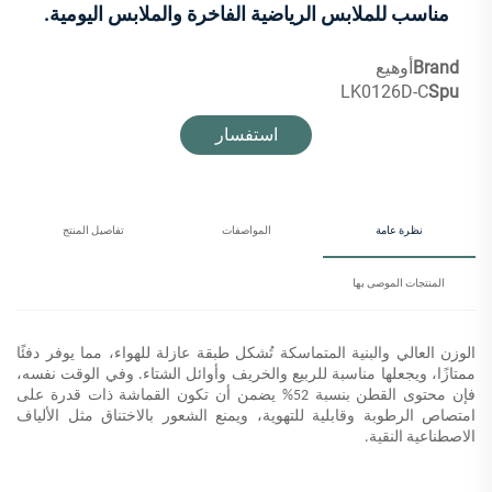
مناسب للملابس الرياضية الفاخرة والملابس اليومية.
Brand
أوهيع
LK0126D-C
Spu
استفسار
نظرة عامة
المواصفات
تفاصيل المنتج
المنتجات الموصى بها
الوزن العالي والبنية المتماسكة تُشكل طبقة عازلة للهواء، مما يوفر دفئًا
ممتازًا، ويجعلها مناسبة للربيع والخريف وأوائل الشتاء. وفي الوقت نفسه،
فإن محتوى القطن بنسبة 52% يضمن أن تكون القماشة ذات قدرة على
امتصاص الرطوبة وقابلية للتهوية، ويمنع الشعور بالاختناق مثل الألياف
الاصطناعية النقية.