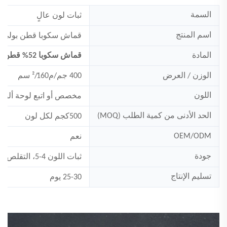
السمة
ثبات لون عالٍ
اسم المنتج
قماش سكوبا قطن بولي 
المادة
قماش سكوبا 52% قطن، 44% بوليستر، 4% إسباندكس
الوزن / العرض
400 جم/م²/160 سم
اللون
مخصص
أو اتبع لوحة ألوان ب
الحد الأدنى من كمية الطلب (MOQ)
500
كجم لكل لون
OEM/ODM
نعم
جودة
ثبات اللون 4-5، التقلص:<5%
تسليم الإنتاج
25-30 يوم