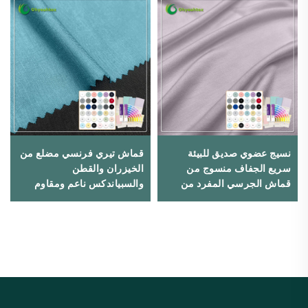
نسيج عضوي صديق للبيئة
قماش تيري فرنسي مضلع من
سريع الجفاف منسوج من
الخيزران والقطن
قماش الجرسي المفرد من
والسبياندكس ناعم ومقاوم
خامة البامبو والمطاط بأربعة
للماء ومطاطي ومضاد للأشعة
اتجاهات مرن، مناسب
فوق البنفسجية لسترات
للملابس الداخلية والسراويل
اللياقة البدنية
الضيقة