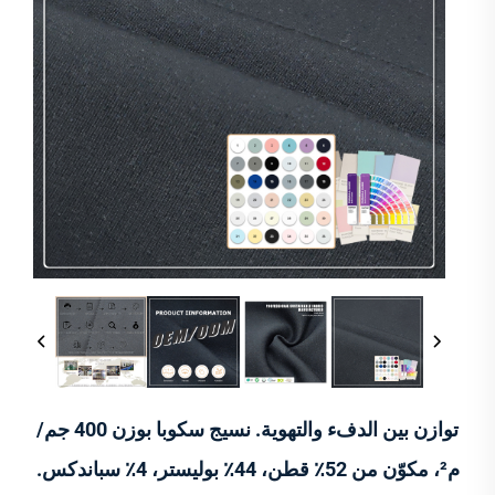
توازن بين الدفء والتهوية. نسيج سكوبا بوزن 400 جم/
م²، مكوّن من 52٪ قطن، 44٪ بوليستر، 4٪ سباندكس.