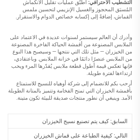
التشطيب الاحترافي:
أطبّق عمليات تقليل الانكماش
المُسبَق المحجوز والغسيل الإنزيمي لتحسين ملمس
القماش، إضافةً إلى إكسابه خصائص الدوام والاستقرار.
وأدرك أن العالم سيستمر لسنوات عديدة في الاعتماد على
الملابس المصنوعة من أقمشة الحياكة الفاخرة المصنوعة
من الخيزران — مثل تلك التي ننتجها — وسيصبح هذا النوع
من الملابس عنصرًا دائمًا في خزانة الملابس. وباعتقادي،
فإنها تعكس قيمة أطول قطعة ملابس يُقدّرها المرء ويحب
ارتداءها لفترة طويلة.
أرحب بكم للانضمام إلى شركة أوهياه للنسيج للاستمتاع
بأقمشة الخيزران التي تمنح الفخامة وتتميز بالمتانة الطويلة
الأمد. وينبغي أن نطور منتجات صديقة للبيئة تكون متينة.
السابق:
كيف يتم تصنيع نسيج الخيزران
التالي:
كيفية الطباعة على قماش الخيزران