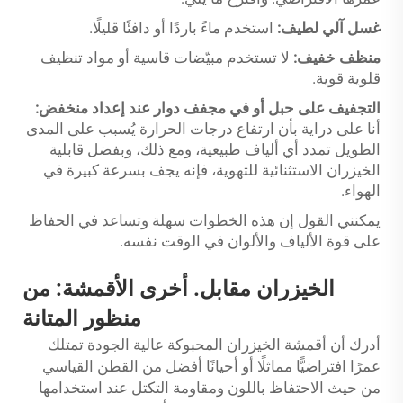
غسل آلي لطيف:
استخدم ماءً باردًا أو دافئًا قليلًا.
منظف خفيف:
لا تستخدم مبيّضات قاسية أو مواد تنظيف
قلوية قوية.
التجفيف على حبل أو في مجفف دوار عند إعداد منخفض:
أنا على دراية بأن ارتفاع درجات الحرارة يُسبب على المدى
الطويل تمدد أي ألياف طبيعية، ومع ذلك، وبفضل قابلية
الخيزران الاستثنائية للتهوية، فإنه يجف بسرعة كبيرة في
الهواء.
يمكنني القول إن هذه الخطوات سهلة وتساعد في الحفاظ
على قوة الألياف والألوان في الوقت نفسه.
الخيزران مقابل.
أخرى
الأقمشة: من
منظور المتانة
أدرك أن أقمشة الخيزران المحبوكة عالية الجودة تمتلك
عمرًا افتراضيًّا مماثلًا أو أحيانًا أفضل من القطن القياسي
من حيث الاحتفاظ باللون ومقاومة التكتل عند استخدامها