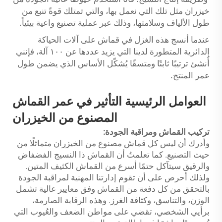
خيزران مثل تلك التي نعمل بها، والتي تمتلك قوةً تنبع من
طول الألياف وسلامتها، وذلك عبر عملية تصنيع واعية بيئياً.
عندما أنسج هذه الغزل في قماش على آلات الحياكة
الدائرية المتطورة لدينا التي يزيد عددها عن ١٠٠ آلة، فإنني
أُنشئ ترتيبًا ثابتًا ومتسقًا يُشكّل الأساس الذي يضمن طول
عمر المنتج.
العوامل الرئيسية
التأثير
في عمر القماش
المصنوع من الخيزران
تركيب القماش ومراقبة الجودة:
وأدرك أن ليس كل قماش مصنوع من الخيزران متماثلًا من
حيث التصنيع. كما تعلمتُ أن القماش ذا النسيج الفضفاض
والرقيق سيتآكل حتمًا أسرع من القماش الكثيف المتين.
ولذلك أحرص على أن تقوم إدارتنا المهنية لمراقبة الجودة
بالتحقق من كل دفعة من القماش وفق معايير عالية تشمل
الوزن، والتناسق، وكثافة الغرز. وهذه الرقابة الصارمة،
برأيي الشخصي، تقضي على مواطن الضعف والعُيوب التي