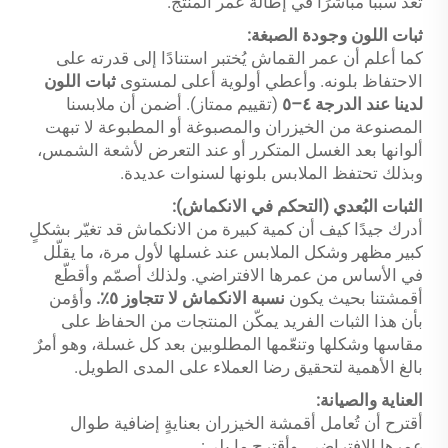
تُعد سببًا مباشرًا في إطالة عمر المنتج.
ثبات اللون وجودة الصبغة:
كما أعلم أن عمر القماش يُختبر استنادًا إلى قدرته على
الاحتفاظ بلونه. وأعطي أولوية أعلى لمستوى
ثبات اللون
لدينا عند الدرجة ٤–٥
(تقييم ممتاز). أضمن أن ملابسنا
المصنوعة من الخيزران والمصبوغة أو المطبوعة لا تبهت
ألوانها بعد الغسل المتكرر أو عند التعرض لأشعة الشمس،
وبذلك تحتفظ الملابس بلونها لسنوات عديدة.
الثبات البُعدي (التحكم في الانكماش):
أدرك جيدًا كيف أن كمية كبيرة من الانكماش قد تغيّر بشكلٍ
كبير مظهر وشكل الملابس عند غسلها لأول مرة، ما يقلّل
في الأساس من عمرها الافتراضي. ولذلك أصمّم وأقطّع
أقمشتنا بحيث يكون
نسبة الانكماش لا تتجاوز ٥٪.
وأؤمن
بأن هذا الثبات الفريد يمكّن المنتجات من الحفاظ على
مقاسها وشكلها وتنعّمها المطلوبين بعد كل غسلة، وهو أمرٌ
بالغ الأهمية لتحقيق رضا العملاء على المدى الطويل.
العناية والصيانة:
أقترح أن تُعامل أقمشة الخيزران بعنايةٍ إضافية طوال
عمرها الافتراضي. وأقترح ما يلي: