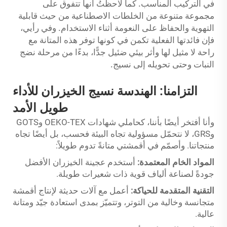
في التركيب المناسب. كما لاحظتُ أنها تتفوق على
مجموعة متنوعة من الخلطات الاصطناعية من حيث قابلية
التهوية والحفاظ على النعومة أثناء الاستخدام. وفي رأيي،
فإن فائدتها الفعلية تكمن في كونها توفر هذه المتانة مع
راحة لا مثيل لها وأثر بيئي ضئيل جدًّا، بدءًا من مرحلة نضج
النبات وحتى تحويله إلى نسيج.
التزامنا:
الهندسة
نسيج الخيزران للأداء
طويل الأمد
وأنا أفتخر أيضًا بأننا، كحاملي شهادات OEKO-TEX وGOTS
وGRS، لا نتحمّل مسؤولية تجاه البيئة فحسب، بل أيضًا تجاه
منتجاتنا. وأصمّم في أقمشتي متانةً تدوم طويلاً:
المواد الخام المعتمدة:
أستخدم عجينة الخيزران الأفضل
جودةً لصناعة ألياف قوية ذات شعيرات طويلة.
التقنية المتقدمة للحياكة:
أعمل مع آلات حديثة لإنتاج أقمشة
متجانسة وخالية من التوتر، وتتميّز بمدى استعادة جيّد ومتانة
عالية.