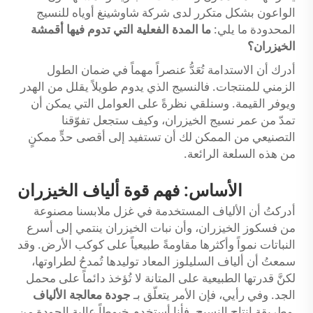
الواعون بشكل متكرر لدى شركة شاوشينغ أوياه للنسيج
المحدودة ما يلي:
ما المدة الفعلية التي تدوم فيها أقمشة
الخيزران؟
أدرك أن الاستدامة تُعَدُّ عنصراً مهماً في ضمان الطول
الزمني للمنتجات. فالنسيج الذي يدوم طويلاً يقلل من الهدر
ويوفر القيمة. وسنلقي نظرةً على العوامل التي يمكن أن
تمدّ من عمر نسيج الخيزران، وكيف ستجعل تفوّقنا
التصنيعي من الممكن لك أن تستفيد إلى أقصى حدٍّ ممكنٍ
من هذه السلعة الرائعة.
الأساس: فهم قوة ألياف الخيزران
أدركتُ أن الألياف المستخدمة في غزل ملابسنا مصنوعة
من فسكوز الخيزران، وأن نبات الخيزران ينتمي إلى أسرع
النباتات نمواً وأكثرها مقاومةً طبيعياً على كوكب الأرض. وقد
سمعتُ أن ألياف السليلوز المعاد توليدها تُمدحُ لطراوتها،
لكنَّ قدرتها الطبيعية على المتانة لا تُؤخذ دائماً على محمل
الجد. وفي رأيي، فإن الأمر يتعلّق بـ
جودة معالجة الألياف
وطريقة إنتاج النسيج. فأنا أستخدم خيوطاً عالية الجودة من