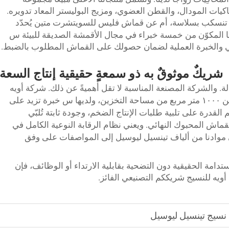
كيات المودال، والقطن العضوي، ومزيج البوليستر المعاد تدويره.
تنسكب بسلاسة، أم عن قماش فليس للسويتشرت متين يُحدّد
س
نا المكوّن من خمسة خبراء في مجال الأقمشة الصديقة للبيئة
ي والخبرة العملية لضمان حصولك على القماش المطلوب بالضبط.
شريكٌ موثوقٌ به ذو سمعةٍ حقيقية
إنتاج
السعة
 والشركة المصنعة المناسبة لا تقل أهميةً عن ذلك. شركة أويه
س
خزين، ولديها
خبرة تزيد على
 القدرة على تلبية طلبات الإنتاج الضخم، وجودة ثابتة تُلبّي
قماش المحبوك النهائي. ويعني نظام الرقابة النوعية الكامل في
إلى
على
 موادنا من ألياف تينسيل ليوسيل
المواصفات
وفق
تدامة الحقيقية دون التضحية بقابلية الارتداء أو الوظائف، فإن
ة أويه للنسيج شريككم التصنيعي الفائز.
ء نسيج تينسيل ليوسيل