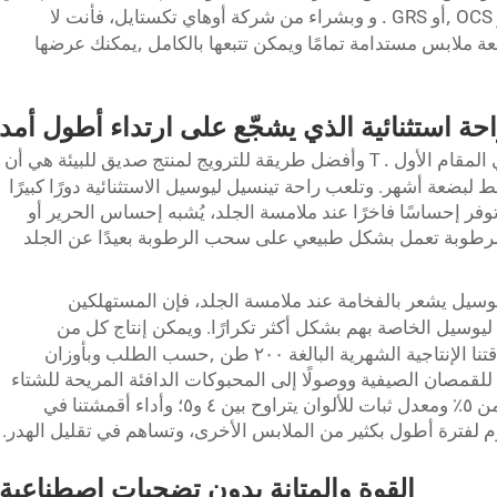
,
.
و
أو GRS
وبشراء من شركة أوهاي تكستايل، فأنت لا
,
ملابس مستدامة تمامًا ويمكن تتبعها بالكامل
يمكنك عرضها
حة استثنائية
الذي
يشجّع على ارتداء أطول أمد
T
.
 المقام الأول
وأفضل طريقة للترويج لمنتج صديق للبيئة هي أن
لبضعة أشهر. وتلعب راحة تينسيل ليوسيل الاستثنائية دورًا كبيرًا
ة توفر إحساسًا فاخرًا عند ملامسة الجلد، يُشبه إحساس الحرير أو
الرطوبة تعمل بشكل طبيعي على سحب الرطوبة بعيدًا عن الجلد
يوسيل يشعر بالفخامة عند ملامسة الجلد، فإن المستهلكين
يوسيل الخاصة بهم بشكل أكثر تكرارًا. ويمكن إنتاج كل من
,
 الإنتاجية الشهرية البالغة ٢٠٠ طن
حسب الطلب وبأوزان
لقمصان الصيفية ووصولًا إلى المحبوكات الدافئة المريحة للشتاء
— وكل واحدة منها تتمتع بنسبة انكماش أقل من ٥٪ ومعدل ثبات للألوان يتراوح بين ٤ و٥؛ وأداء أقمشتنا في
دوم لفترة أطول بكثير من الملابس الأخرى، وتساهم في تقليل الهدر.
القوة والمتانة
بدون
تضحيات اصطناعية