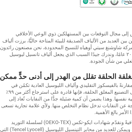
 إلى مجال التوقعات بين المستهلكين ذوي الوعي الأخلاقي
 بين العديد من الألياف الصديقة للبيئة المتاحة حاليًّا، برزت ألياف
 شركة شاوشنغ سيتي أوهياه للنسيج المحدودة، نحن مصنعون رائدون
لأقمشة المحاكاة الصديقة للبيئة منذ أكثر من ٢٠ عامًا، وندرك جيدًا السبب الذي يجعل ألياف تانسيل ليوسيل
تُعلي من شأن الجودة.
غلقة الحلقة تقلل من الهدر إلى أدنى حدٍّ ممكن
تكمُن في
قارنةً بالفيسكوز التقليدي وألياف الليوسيل العادية
عملية التصنيع. وبما أن هذه العملية تعتمد على التصنيع المغلق الحلقة، فإنها قادرة على استرجاع أكثر من ٩٩٪
 نفسها. وهذا يضمن أن كمية ضئيلة جدًّا من النفايات تُعاد إلى
ناتجة عن النفايات تدخل نظام التخلص منها. ولأي علامة تجارية تسعى
أمر بالغ الأهمية.
في شركة أوهاي تكستايل، نخطو خطوةً إضافيةً ونقدّم شهادات ايكو-تكس (OEKO-TEX) لسلسلة التوريد
من الخيوط إلى المحابر النهائية لدينا. ويمكن للعديد من محابر التينسيل الليوسيل (Tencel Lyocell) التي