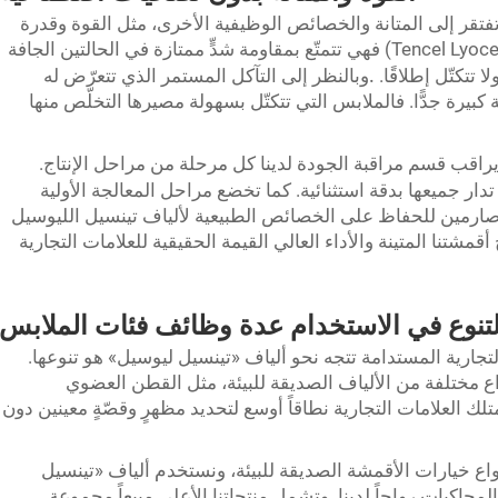
ما تفتقر إلى المتانة والخصائص الوظيفية الأخرى، مثل القوة وقدرة
مقاومة التكتُّل. أما ألياف تينسيل الليوسيل (Tencel Lyocell) فهي تتمتّع بمقاومة شدٍّ ممتازة في الحالتين الجافة
.
 تتكتّل إطلاقًا.
وبالنظر إلى التآكل المستمر الذي تتعرّض له
كبيرة جدًّا. فالملابس التي تتكتّل بسهولة مصيرها التخلّص منها
دار جميعها بدقة استثنائية. كما تخضع مراحل المعالجة الأولية
 صارمين للحفاظ على الخصائص الطبيعية لألياف تينسيل الليوسيل
مشتنا المتينة والأداء العالي القيمة الحقيقية للعلامات التجارية
لتنوع في الاستخدام
عدة وظائف
فئات الملابس
لتجارية المستدامة تتجه نحو ألياف «تينسيل ليوسيل» هو تنوعها.
واع مختلفة من الألياف الصديقة للبيئة، مثل القطن العضوي
تلك العلامات التجارية نطاقاً أوسع لتحديد مظهرٍ وقصّةٍ معينين دون
نواع خيارات الأقمشة الصديقة للبيئة، ونستخدم ألياف «تينسيل
اكِيات رواجاً لدينا. وتشمل منتجاتنا الأعلى مبيعاً مجموعة