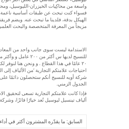
واسعة من محاكِيات الخيزران-الليوسيل، ومحا
فسواء كنت تبحث عن طبقات أساسية ناعمة 
الهيكل بدقة، فلدينا ما تبحث عنه. ويضم فريق
مزيجاً من المعرفة المتخصصة والبحث العلم
الاستدامة ليست سوى جانب واحد من المعادلة.
س
و
للنسيج لديها
أكثر من ٢٠٠ عامل
وأكثر من ١٠٠٠ متر مربع من مساحة الت
.
و
٢٠ عامًا في هذا القطاع
ونحن هنا لنوفر لكم
’
احتياجات علامتكم التجارية
من الألياف إلى ال
شركة أويه للنسيج أنكم ستحصلون دائمًا على
الجدول الزمني.
فإذا كانت علامتكم التجارية تسعى لتحقيق الاس
ألياف تينسيل ليوسيل تُعد خيارًا فائزًا، وشرك
السابق:
ما يقدّره المشترون أكثر في أدا