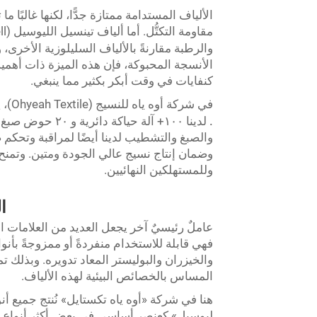
الألياف المستدامة ممتازة جدًّا، لكنها غالبًا 
والرطبة مقارنةً بالألياف السليلوزية الأخرى، ولا
الأنسجة المحبوكة، فإن هذه الميزة ذات أهمية 
كنفايات في وقت أبكر بكثير مما ينبغي.
في شركة أوه ياه للنسيج (Ohyeah Textile)، يراقب قسم مراقبة الجودة لدينا كل مرحلة من مراحل الإنتاج.
.
لدينا
و
١٠٠+ آلة حياكة دائرية
٢٠ حوض صبغ ت
والصبغ والتشطيب لدينا أيضًا لمراقبة وتحكم
وضمان إنتاج نسيج عالي الجودة ومتين. وتمنح أق
وللمستهلكين النهائيين.
ا
عاملٌ رئيسيٌ آخر يجعل العديد من العلامات ا
فهي قابلة للاستخدام منفردةً أو ممزوجةً بأن
والخيزران والبوليستر المعاد تدويره. وبذلك تم
المساس بالخصائص البيئية لهذه الألياف.
هنا في شركة «أوه ياه تكستايل» نُنتج جميع أ
ليوسيل» كعنصر أساسي في بعض أكثر أنواع المح