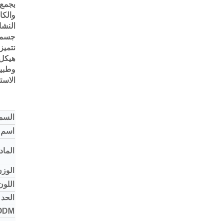
والكا
النشا
جسمك
تتميز
هيكل 
وطبيع
الاست
السم
اسم ا
الماد
الوزن
اللون
الحد 
ODM