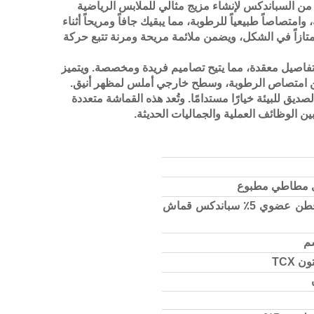
هذا القماش الفرنسي عالي الجودة بين 95% من القطن العضوي و5% من السباندكس لإنشاء مزيج مثالي للملابس الرياضية
امتصاصاً طبيعياً للرطوبة، مما يبقيك جافاً ومريحاً أثناء
 ممتازاً في الشكل، ويضمن ملائمة مريحة ومرنة تتبع حركة
ة بتفاصيل معقدة، مما يتيح تصاميم فريدة ومخصصة. ويتميز
ين امتصاص الرطوبة، وسطح خارجي أملس لمظهر أنيق.
صديق للبيئة خيارًا مستدامًا. وتُعد هذه القماشة متعددة
ين الوظائف العملية والجماليات الحديثة.
 مطاطي مطبوع
265 جم/م² 95٪ قطن عضوي 5٪ سباندكس قماش
 TCX