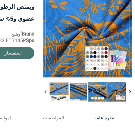
عضوي و5% سباندكس
Brand
أوهيع
2-FT-7145P
Spu
استفسار
نظرة عامة
المواصفات
المواص