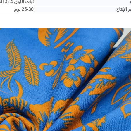
ثبات اللون 4-5، التقلص:<5%
 الإنتاج
25-30 يوم