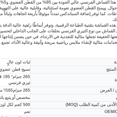
يجمع 
جوال. ويمنح القطن العضوي نعومة استثنائية، وقابلية عالية على التهوية، و
طات. كما توفر إضافة السباندكس تمدداً موثوقاً بأربعة اتجاهات وثباتاً
.
 هذه القماشة بتقنية الطباعة الرقمية، وتوفر أنماطًا زاهية عالية الدق
القماش من نوع التيري الفرنسي بحلقات على الجانب الداخلي لتحس
تها الخفيفة تجعلها مثالية للتعددية في الارتداء، في حين يضمن إنتاجها ال
خدامات مثالية لإنشاء ملابس رياضية مريحة وأنيقة وعالية الأداء، تجمع ب
ة
ثبات لون عالٍ
لمنتج
نسيج قطن عضوي
ة
تيري فرنسي
 / العرض
265 جم/م²/165 سم
مخصص أو يتبع بانتون
الأدنى من كمية الطلب (MOQ)
500 كجم لكل لون
OEM/
نعم