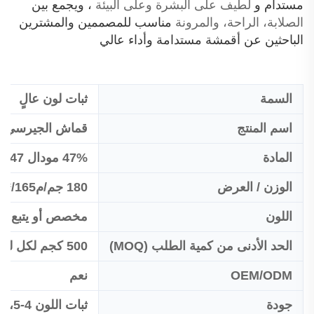
مستدام و
لطيف على البشرة وعلى البيئة
، ويجمع بين
الصلابة، الراحة، والمرونة
مناسب للمصممين والمشترين
الباحثين عن أقمشة مستدامة وأداء عالي
السمة
ثبات لون عالٍ
اسم المنتج
قماش الجيرسي مو
المادة
47% مودال 47% قطن 6% سباندكس
الوزن / العرض
180 جم/م²/165 سم
اللون
مخصص أو يتبع بانتو
الحد الأدنى من كمية الطلب (MOQ)
500 كجم لكل لون
OEM/ODM
نعم
جودة
ثبات اللون 4-5، التقلص:<5%