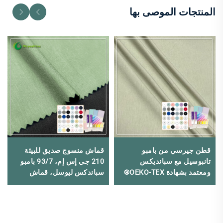
المنتجات الموصى بها
قطن جيرسي من بامبو
قماش منسوج صديق للبيئة
تانبوسيل مع سبانديكس
210 جي إس إم، 93/7 بامبو
ومعتمد بشهادة OEKO-TEX®
سباندكس ليوسل، قماش
من الفئة الأولى للملابس
منسوج 210 جي إس إم، 93/7
الداخلية
بامبو سباندكس ليوسل،
مناسب للملابس الداخلية