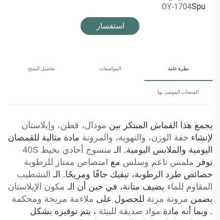
OY-1704
Spu
استفسار
نظرة عامة
المواصفات
تفاصيل المنتج
المنتجات الموصى بها
يجمع هذا القماش المبتكر بين
مودال، قطن، وإيلاستان
لإنشاء
خفة الوزن، والتهوية، والمرونة
مادة مثالية للقمصان
اليومية والملابس اليومية. الـ
منسوج أحادي بخيط 40S
توفر
ملمس ناعم وسلس
مع
امتصاص ممتاز للرطوبة
خصائص طرد الرطوبة، تبقيك جافًا ومريحًا. الـ
التشطيب
المقاوم للماء
يضيف متانة، في حين أن الـ
مكون الإيلاستان
يضمن
مرونة مرنة
للحصول على
ملاءمة مريحة ومحكمة
. وبما أنه مادة
مواد صديقة للبيئة
، يتم توفيره بشكل