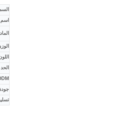
السم
اسم ا
الماد
الوزن
اللون
الحد 
ODM
جودة
تسليم