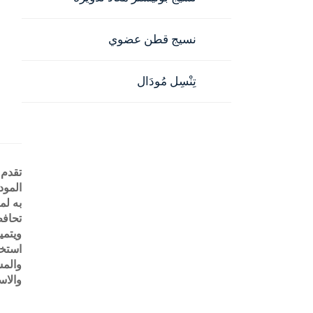
نسيج قطن عضوي
تِنْسِل مُودَال
تقدم 
المود
به لم
تحافظ
ويتمي
استخل
والمس
والاس