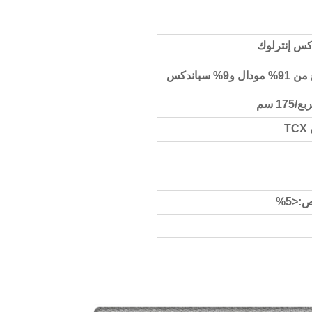
كس إنترلوك
سباندكس
T