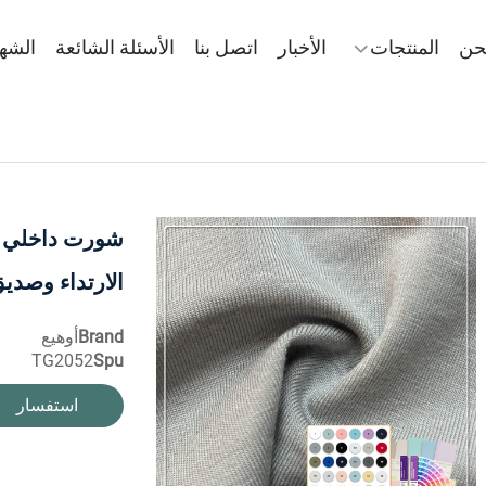
حن
المنتجات
الأخبار
اتصل بنا
الأسئلة الشائعة
الشه
شورت داخلي 
الارتداء وصديق
Brand
أوهيع
TG2052
Spu
استفسار