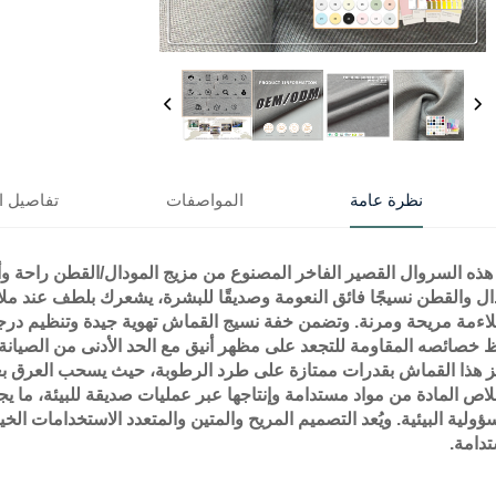
نظرة عامة
المواصفات
تفاصيل ا
هذه السروال القصير الفاخر المصنوع من مزيج المودال/القطن راحة وأداءً
ال والقطن نسيجًا فائق النعومة وصديقًا للبشرة، يشعرك بلطف عند ملامس
لاءمة مريحة ومرنة. وتضمن خفة نسيج القماش تهوية جيدة وتنظيم درجة ال
 خصائصه المقاومة للتجعد على مظهر أنيق مع الحد الأدنى من الصيانة، مم
ز هذا القماش بقدرات ممتازة على طرد الرطوبة، حيث يسحب العرق بعي
اص المادة من مواد مستدامة وإنتاجها عبر عمليات صديقة للبيئة، ما يج
ؤولية البيئية. ويُعد التصميم المريح والمتين والمتعدد الاستخدامات الخي
تدامة.