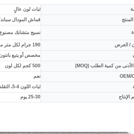
ة
ثبات لون عالٍ
لمنتج
قماش المودال سباند
ة
نسيج متشابك مصنوع من 91% مودال و9% 
 / العرض
190 جرام لكل متر مربع/175 سم
مخصص أو يتبع بانتون CX
الأدنى من كمية الطلب (MOQ)
500 كجم لكل لون
OEM/
نعم
ثبات اللون 4-5، التقلص:<5%
 الإنتاج
25-30 يوم