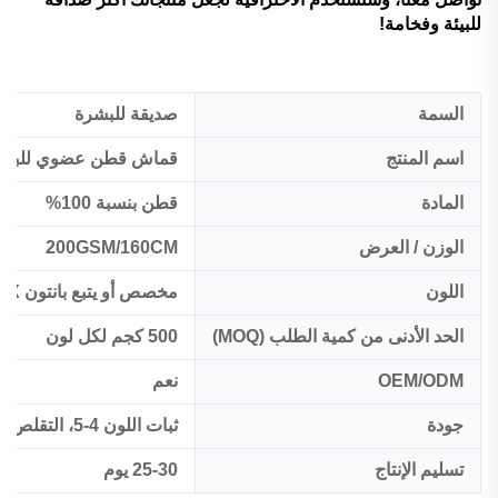
للبيئة وفخامة!
السمة
صديقة للبشرة
اسم المنتج
قماش قطن عضوي للبيع ب
المادة
قطن بنسبة 100%
الوزن / العرض
200GSM/160CM
اللون
مخصص أو يتبع بانتون TCX
الحد الأدنى من كمية الطلب (MOQ)
500 كجم لكل لون
OEM/ODM
نعم
جودة
ثبات اللون 4-5، التقلص:<5%
تسليم الإنتاج
25-30 يوم