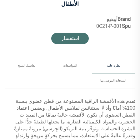
الأطفال
Brand
أوهيع
0C21-P-001
Spu
استفسار
نظرة عامة
المواصفات
تفاصيل المنتج
المنتجات الموصى بها
تقدم هذه الأقمشة الراقية المصنوعة من قطن عضوي بنسبة
100% أمانًا وأداءً استثنائيين لملابس الأطفال. ويضمن اعتماد
القطن العضوي أن تكون الأقمشة خاليةً تمامًا من المبيدات
الحشرية والمواد الكيميائية الضارة، ما يجعلها لطيفةً جدًّا على
البشرة الحساسة. وتوفّر بنية التريكو (الجِرسي) مرونةً ممتازةً
وقدرةً عاليةً على الاستعادة، مما يسمح بحركةٍ مريحةٍ وارتداءٍ