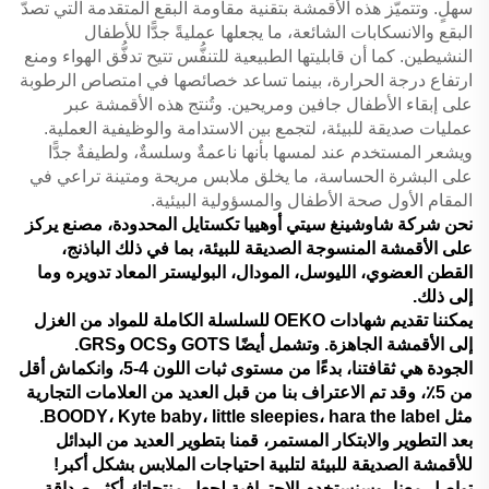
سهلٍ. وتتميّز هذه الأقمشة بتقنية مقاومة البقع المتقدمة التي تصدّ
البقع والانسكابات الشائعة، ما يجعلها عمليةً جدًّا للأطفال
النشيطين. كما أن قابليتها الطبيعية للتنفُّس تتيح تدفُّق الهواء ومنع
ارتفاع درجة الحرارة، بينما تساعد خصائصها في امتصاص الرطوبة
على إبقاء الأطفال جافين ومريحين. وتُنتج هذه الأقمشة عبر
عمليات صديقة للبيئة، لتجمع بين الاستدامة والوظيفية العملية.
ويشعر المستخدم عند لمسها بأنها ناعمةٌ وسلسةٌ، ولطيفةٌ جدًّا
على البشرة الحساسة، ما يخلق ملابس مريحة ومتينة تراعي في
المقام الأول صحة الأطفال والمسؤولية البيئية.
نحن شركة شاوشينغ سيتي أوهييا تكستايل المحدودة، مصنع يركز
على الأقمشة المنسوجة الصديقة للبيئة، بما في ذلك الباذنج،
القطن العضوي، الليوسل، المودال، البوليستر المعاد تدويره وما
إلى ذلك.
يمكننا تقديم شهادات OEKO للسلسلة الكاملة للمواد من الغزل
إلى الأقمشة الجاهزة. وتشمل أيضًا GOTS وOCS وGRS.
الجودة هي ثقافتنا، بدءًا من مستوى ثبات اللون 4-5، وانكماش أقل
من 5٪، وقد تم الاعتراف بنا من قبل العديد من العلامات التجارية
مثل BOODY، Kyte baby، little sleepies، hara the label.
بعد التطوير والابتكار المستمر، قمنا بتطوير العديد من البدائل
للأقمشة الصديقة للبيئة لتلبية احتياجات الملابس بشكل أكبر!
تواصل معنا، وسنستخدم الاحترافية لجعل منتجاتك أكثر صداقة