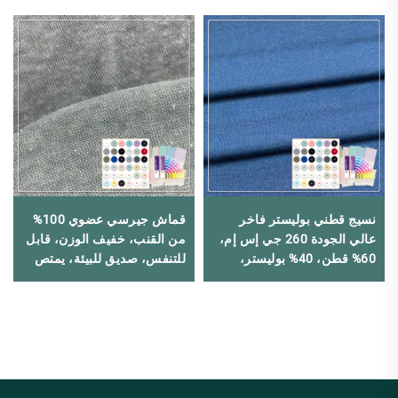
نسيج قطني بوليستر فاخر
قماش جيرسي عضوي 100%
عالي الجودة 260 جي إس إم،
من القنب، خفيف الوزن، قابل
60% قطن، 40% بوليستر،
للتنفس، صديق للبيئة، يمتص
مقاوم للكهرباء الساكنة،
الرطوبة، 160 جرامًا للمتر
صديق للبيئة، مرن وقابل
المربع، مناسب للملابس
للتنفس