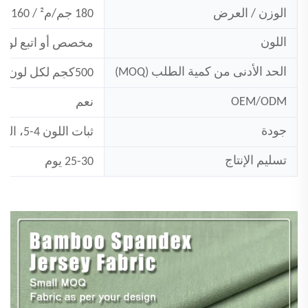
الوزن / العرض
180 جم/م² / 160 سم
اللون
مخصص
أو اتبع لوحة 
الحد الأدنى من كمية الطلب (MOQ)
500
كجم لكل لون
OEM/ODM
نعم
جودة
ثبات اللون 4-5، التقلص:<5%
تسليم الإنتاج
25-30 يوم