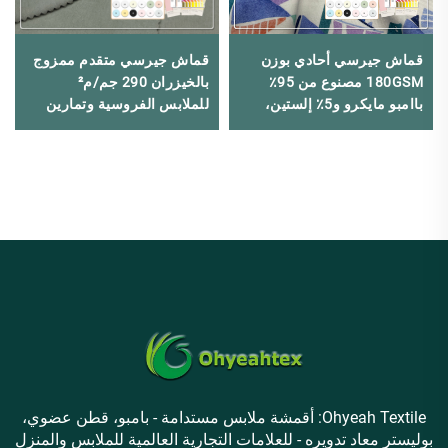
قماش جيرسي أحادي بوزن
قماش جيرسي متقدم ممزوج
180GSM مصنوع من 95٪
بالخيزران 290 جم/م²
باامبو مايكرو و5٪ إلستين،
للملابس الفروسية وتمارين
معتمد من Oekotex، مضاد
اليوغا
للبكتيريا والأشعة فوق
البنفسجية بشكل طبيعي،
مناسب لملابس الأطفال في
الولايات المتحدة.
Ohyeah Textile: أقمشة ملابس مستدامة - بامبو، قطن عضوي،
بوليستر معاد تدويره - للعلامات التجارية العالمية للملابس والمنزل