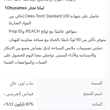
‌
لماذا تختار Ohyeahtex؟
حاصل على شهادة Oeko-Tex® Standard 100 (خالي من
المواد الضارة)
متوافق عالميًا مع لوائح REACH وProp 65
متوفر بأكثر من 60 لونًا نابضًا بالحياة مع صباغة مقاومة للبهتان
حسّني تصميمات ملابس السباحة لديكِ بقماش يجمع بين الابتكار
والاستدامة والأداء المتميز. تواصلي معنا اليوم للحصول على
العينات والمواصفات الفنية!
السمة
ثبات لون عالٍ
اسم المنتج
قماش الجرسي نايل
المادة
87% نايلون 13% سباندكس جيرسيه القماش