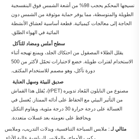
نسيجها المحكم يحجب 98% من أشعة الشمس فوق البنفسجية
الطويلة والمتوسطة، مما يوفر حماية موثوقة من الشمس دون
الحاجة إلى معالجات كيميائية. قطعة أساسية لعشاق الأنشطة
المائية في الهواء الطلق.
‌
سطح أملس ومضاد للتآكل
يقلل الطلاء المصقول من احتكاك الجلد، ويمنع تهيجه أثناء
الاستخدام لفترات طويلة. خضع لاختبارات تحمّل لأكثر من 500
دورة تآكل، وهو مصمم للاستخدام المكثف.
‌
صديق للبيئة وسهل العناية
مصنوع من النايلون المُعاد تدويره (rPET)، يُقلل هذا القماش
من التأثير البيئي مع الحفاظ على أدائه الممتاز. يُغسل في
الغسالة على درجة حرارة 30 درجة مئوية، ويقاوم التكتل
ويحافظ على نعومته بعد غسلات متعددة.
‌
مثالي لـ
‌: ملابس السباحة التنافسية، وبدلات التدريب، وملابس
ركوب الأمواج، والملابس الرياضية عالية الأداء.