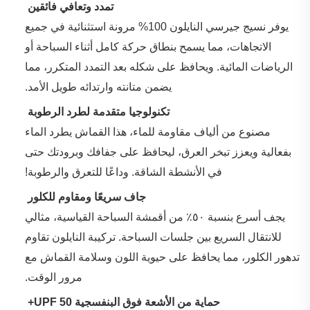
‌
تمدد وتعافي فائقين
يوفر نسيج جيرسي النايلون 100% مرونة استثنائية في جميع
الاتجاهات، مما يسمح بنطاق حركة كامل أثناء السباحة أو
الرياضات المائية. ويحافظ على شكله بعد التمدد المتكرر، مما
يضمن متانته وارتدائه طويل الأمد.
‌
تكنولوجيا متقدمة لطرد الرطوبة
مصنوع من ألياف مقاومة للماء، هذا القماش يطرد الماء
بفعالية ويعزز تبخر العرق، ليحافظ على جفافك وبرودتك حتى
في الأنشطة الشاقة. وداعًا للتعرق والرطوبة!
‌
جاف سريعًا ومقاوم للكلور
يجف أسرع بنسبة ٥٠٪ من أقمشة السباحة القياسية، مثالي
للانتقال السريع بين جلسات السباحة. تركيبة النايلون تقاوم
تدهور الكلور، مما يحافظ على حيوية اللون وسلامة القماش مع
مرور الوقت.
‌
حماية من الأشعة فوق البنفسجية UPF 50+