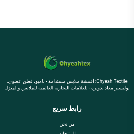
صديق للبيئة، مرن وقابل
المربع، سريع الجفاف، قابل
للتنفس
للتنفس للأطفال
Ohyeah Textile: أقمشة ملابس مستدامة - بامبو، قطن عضوي،
بوليستر معاد تدويره - للعلامات التجارية العالمية للملابس والمنزل
رابط سريع
من نحن
المنتجات