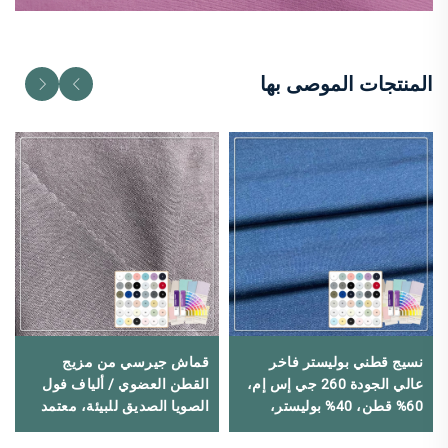
المنتجات الموصى بها
نسيج قطني بوليستر فاخر
قماش جيرسي من مزيج
عالي الجودة 260 جي إس إم،
القطن العضوي / ألياف فول
60% قطن، 40% بوليستر،
الصويا الصديق للبيئة، معتمد
مقاوم للكهرباء الساكنة،
من GOTS، 200 جرام للمتر