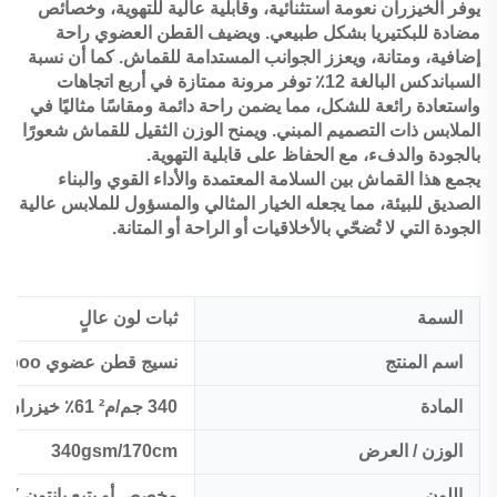
يوفر الخيزران نعومة استثنائية، وقابلية عالية للتهوية، وخصائص
مضادة للبكتيريا بشكل طبيعي. ويضيف القطن العضوي راحة
إضافية، ومتانة، ويعزز الجوانب المستدامة للقماش. كما أن نسبة
السباندكس البالغة 12٪ توفر مرونة ممتازة في أربع اتجاهات
واستعادة رائعة للشكل، مما يضمن راحة دائمة ومقاسًا مثاليًا في
الملابس ذات التصميم المبني. ويمنح الوزن الثقيل للقماش شعورًا
بالجودة والدفء، مع الحفاظ على قابلية التهوية.
يجمع هذا القماش بين السلامة المعتمدة والأداء القوي والبناء
الصديق للبيئة، مما يجعله الخيار المثالي والمسؤول للملابس عالية
الجودة التي لا تُضحّي بالأخلاقيات أو الراحة أو المتانة.
السمة
ثبات لون عالٍ
اسم المنتج
نسيج قطن عضوي Bamboo مع سبانديكس
المادة
340 جم/م² 61٪ خيزران 27٪ قطن عضوي 12٪ سباندكس قماش بيكو
الوزن / العرض
340gsm/170cm
اللون
مخصص أو يتبع بانتون TCX