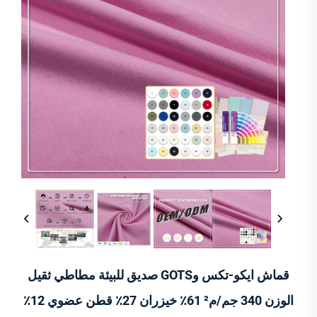
قماش ايكو-تكس وGOTS صديق للبيئة مطاطي ثقيل
الوزن 340 جم/م² 61٪ خيزران 27٪ قطن عضوي 12٪