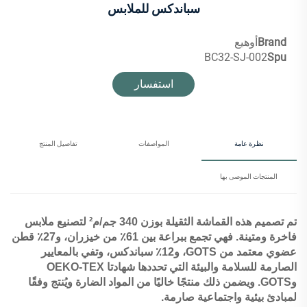
سباندكس للملابس
Brand
أوهيع
BC32-SJ-002
Spu
استفسار
نظرة عامة
المواصفات
تفاصيل المنتج
المنتجات الموصى بها
تم تصميم هذه القماشة الثقيلة بوزن 340 جم/م² لتصنيع ملابس
فاخرة ومتينة. فهي تجمع ببراعة بين 61٪ من خيزران، و27٪ قطن
عضوي معتمد من GOTS، و12٪ سباندكس، وتفي بالمعايير
الصارمة للسلامة والبيئة التي تحددها شهادتا OEKO-TEX
وGOTS. ويضمن ذلك منتجًا خاليًا من المواد الضارة ويُنتج وفقًا
لمبادئ بيئية واجتماعية صارمة.