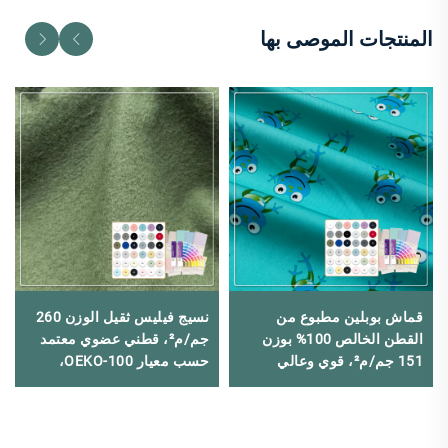
المنتجات الموصى بها
قماش بوبلين مطبوع من
نسيج فيليس ثقيل الوزن 260
القطن الخالص 100% بوزن
جم/م²، قطني عضوي معتمد
151 جم/م²، قوي وعالي
حسب معيار OEKO-100،
المتانة، ومناسب لصنع
مزدوج الوجه، مطاطي، مريح
القمصان.
ونافس للهواء