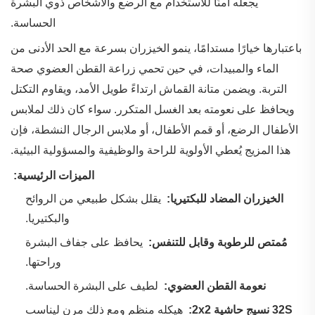
يجعله آمنًا للاستخدام مع الرضع والأشخاص ذوي البشرة
الحساسة.
باعتبارها خيارًا مستدامًا، ينمو الخيزران بسرعة مع الحد الأدنى من
الماء والمبيدات، في حين تحمي زراعة القطن العضوي صحة
التربة. ويضمن متانة القماش ارتداءً طويل الأمد، ويقاوم التكتل
ويحافظ على نعومته بعد الغسل المتكرر. سواء كان ذلك لملابس
الأطفال الرضع، أو قمم الأطفال، أو ملابس الرجال النشطة، فإن
هذا المزيج يُعطي الأولوية للراحة والوظيفية والمسؤولية البيئية.
‌
الميزات الرئيسية:
‌
الخيزران المضاد للبكتيريا:
‌ يقلل بشكل طبيعي من الروائح
والبكتيريا.
‌
مُمتص للرطوبة وقابل للتنفس:
‌ يحافظ على جفاف البشرة
وراحتها.
‌
نعومة القطن العضوي:
‌ لطيف على البشرة الحساسة.
‌
32S نسيج حاشية 2x2:
‌ هيكله منظم ومع ذلك مرن ليناسب