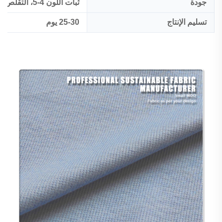
جودة
ثبات اللون 4-5، التقلص:<5%
تسليم الإنتاج
25-30 يوم