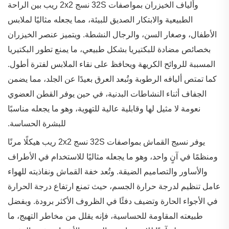
وألياف الخيزران بمواصفات 32S نسج 2x2 ريب بين الراحة
الطبيعية والابتكار الصديق للبيئة، مما يجعله مثاليًا لملابس
الأطفال، وصغار السن، والرجال النشطة. ويتميز عنصر الخيزران
بخصائص مضادة للبكتيريا بشكل طبيعي، ما يمنع تطور البكتيريا
المسببة للروائح الكريهة ويحافظ على نقاء الملابس لفترة أطول.
كما تمتص أليافه الرطوبة وتُبعد العرق بعيدًا عن الجلد، مما يضمن
الجفاف أثناء النشاطات البدنية، في حين يوفر القطن العضوي
نعومة لا مثيل لها وقابلية عالية للتهوية، وهو ما يجعله مناسبًا
للبشرة الحساسة.
يوفر نسيج القماش بمواصفات 32S نسج 2x2 ريب هيكلًا مرنًا
ومنظمًا في آنٍ واحد، وهو ما يجعله مثاليًا للاستخدام في الأطراف
والأساور والتصاميم الضيقة. وتُعد خفة القماش ونفاذيته للهواء
عامل تنظيم لدرجة حرارة الجسم، حيث تمنع ارتفاع درجة الحرارة
في الأجواء الحارة وتضيف دفئًا في الظروف الأكثر برودة. وبفضل
طبيعته المقاومة للحساسية، فإنه يقلل من مخاطر التهيج، ما