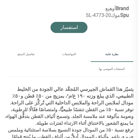
Brand
أوهيع
Spu
موك20-SL-4773
استفسار
نظرة عامة
المواصفات
تفاصيل المنتج
المنتجات الموصى بها
يتميّز هذا القماش الجيرسي المُجعَّد عالي الجودة من الخليط
الطبيعي، الذي يبلغ وزنه ١٩٠ غ/م²، بمزيج من ٥٠٪ قطن و٥٠٪
مودال لملابس الراحة والملابس الداخلية التي تُركِّز على الراحة.
توفر نسبة ٥٠٪ من القطن تنفسًا طبيعيًّا، وامتصاصًا فعّالًا للرطوبة،
ونعومة مألوفة عند ملامسة الجلد. وتسمح ألياف القطن بتدفُّق الهواء،
ما يمنع الشعور بالاختناق أثناء الارتداء لفترات طويلة.
ترفع نسبة ٥٠٪ من المودال جودة النسيج بسلاسة استثنائية وملمس
حريري ناعم. وألياف المودال أدقُّ من ألياف القطن، ما يُنتج قوامًا