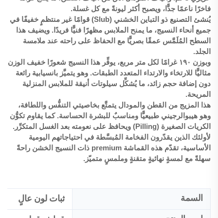
فاخرًا ناعمًا جدًّا، ويصبح أكثر ليونةً مع كل غسلة.
يُنشئ التصنيع ذو التباين الخشني (Slub) قوامًا غير منتظمٍ خفيفًا في
جميع أنحاء النسيج، ما يمنح الملابس مظهرًا فنيًّا فريدًا. ويضيف هذا
السطح المُلَمَّس عمقًا بصريًّا مع الحفاظ على راحته عند ملامسة
الجلد.
وبوزن ١٩٠ غرامًا لكل متر مربع، يوفِّر هذا النسيج شعورًا خفيف الوزن
مثاليًّا للارتخاء والارتداء المتعدد الطبقات. وهو يتميَّز بانسيابية رائعة
دون إضافة حجم زائد، ما يُشكِّل سيلوتات أنيقة للملابس المنزلية
المريحة.
هذا المزيج من القطن والمودال يتمتَّع بخاصيتي التنفُّس واللطافة،
وهو هيبوالرجيني طبيعيًّا ومناسبٌ للبشرة الحساسة. كما يقاوم تكوُّن
الكريات الصغيرة (Pilling) ويحافظ على نعومته بعد الغسل المتكرِّر.
لأولئك الذين يقدّرون الفخامة المُبسَّطة في احتياجاتهم اليومية
الأساسية، تقدّم هذه القماشة premium ذات النسيج الخشن راحةً
سهلةً مع لمسةٍ نهائيةٍ متقنةٍ وملمسٍ متميّز.
السمة
ثبات لون عالٍ