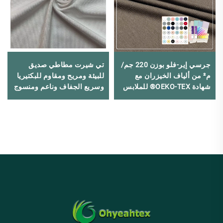
جرسي إير-فلو بوزن 220 جم/
تي شيرت مطاطي صديق
م² من ألياف الخيزران مع
للبيئة ومريح ومقاوم للبكتيريا
شهادة OEKO-TEX® للملابس
وسريع الجفاف وناعم ومنسوج
الداخلية وملابس الأطفال
من القطن والمودال
والسباندكس