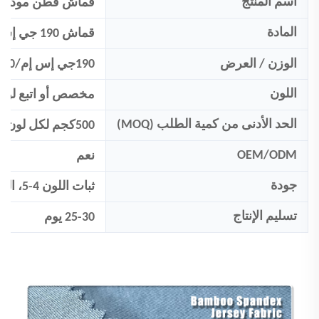
اسم المنتج
قماش قطن مودال
المادة
قماش 190 جي إس إم 50% قطن 50% مودال سلاب
الوزن / العرض
190جي إس إم/150سم
اللون
مخصص
أو اتبع لوحة
الحد الأدنى من كمية الطلب (MOQ)
500
كجم لكل لون
OEM/ODM
نعم
جودة
ثبات اللون 4-5، التقلص:<5%
تسليم الإنتاج
25-30 يوم