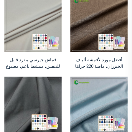
مرن وقابل للتنفس
للملابس الرياضية والقمصان
والملابس
أفضل مورد لأقمشة ألياف
قماش جيرسي مفرد قابل
الخيزران، ماصة 220 جرامًا
للتنفس، ممشط ناعم، مصبوغ
للمتر المربع، 100% من
سادة، 95% قطن، 5% إيلاستان،
الخيزران، صديقة للبيئة، مضادة
160 جرام للمتر المربع للملابس
للبكتيريا، قماش رياضي
الداخلية
للملابس