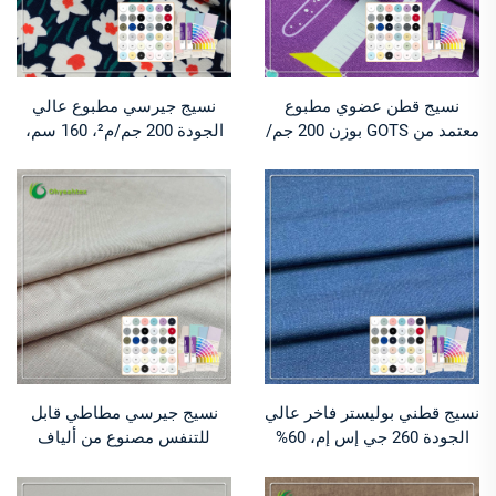
نسيج قطن عضوي مطبوع
نسيج جيرسي مطبوع عالي
معتمد من GOTS بوزن 200 جم/
الجودة 200 جم/م²، 160 سم،
م²، مناسب لصناعة ملابس
مكون من 95% قطن عضوي
الأطفال
و5% سباندكس، مناسب لصنع
تيشيرتات
نسيج قطني بوليستر فاخر عالي
نسيج جيرسي مطاطي قابل
الجودة 260 جي إس إم، 60%
للتنفس مصنوع من ألياف
قطن، 40% بوليستر، مقاوم
الخيزران بنسبة 100% ومضاد
للكهرباء الساكنة، صديق للبيئة،
للبكتيريا وممتص للرطوبة