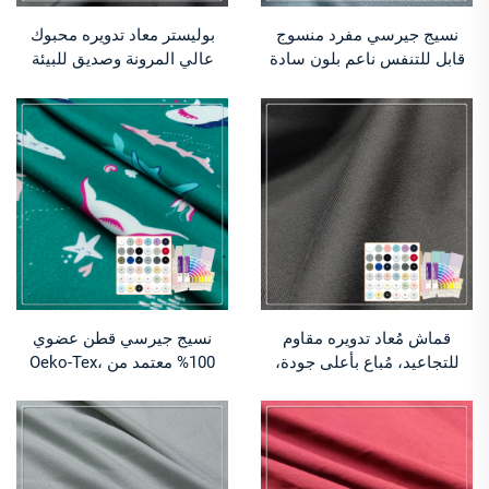
نسيج جيرسي مفرد منسوج
بوليستر معاد تدويره محبوك
قابل للتنفس ناعم بلون سادة
عالي المرونة وصديق للبيئة
160 جرام لكل متر مربع 95%
260 جرام لكل متر مربع لملابس
قطن 5% إيلاستان للملابس
السباحة
الداخلية للبنات والأولاد
قماش مُعاد تدويره مقاوم
نسيج جيرسي قطن عضوي
للتجاعيد، مُباع بأعلى جودة،
100% معتمد من Oeko-Tex،
79% بولي إيثيلين تيريفثالات
200 جم/م² / 160 سم –
(RPET) و21% سباندكس،
للملابس النسائية للأطفال
لأقمشة البوليستر المُعاد
والفساتين
تدويرها، ملابس رياضية