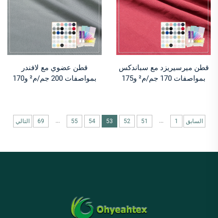
قطن ميرسيريزد مع سباندكس
قطن عضوي مع لافندر
بمواصفات 170 جم/م² و175
بمواصفات 200 جم/م² و170
سم، مُصدَّق من Oeko -
سم، مُصدَّق من Oeko - نسيج
جيرسي مصبوغ بصبغة نشطة
إنترلوك مصبوغ بصبغة نشطة
للتيشيرتات الفاخرة
للتيشيرتات
...
...
السابق
1
51
52
53
54
55
69
التالي