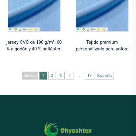
jersey CVC de 190 g/m², 60
Tejido premium
% algodón y 40 % poliéster:
personalizado para polos:
tejido teñido transpirable y
100 % algodón mercerizado
cómodo para camisetas
(60S/2, 165 g/m²), elástico,
antiarrugas y ecológico:
muestras gratuitas
...
Anterior
1
2
3
4
17
Siguiente