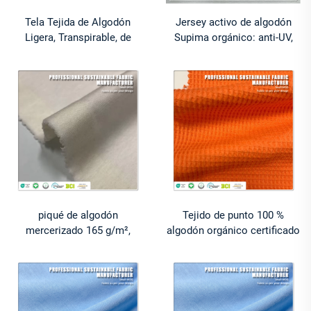
Tela Tejida de Algodón
Jersey activo de algodón
Ligera, Transpirable, de
Supima orgánico: anti-UV,
Secado Rápido, Antiestática,
transpirable, refrescante,
con Sensación Sedosa, 145
absorbente de humedad y
gsm de Lyocell y Cupro para
resistente a las arrugas, con
Vestidos
elasticidad
piqué de algodón
Tejido de punto 100 %
mercerizado 165 g/m²,
algodón orgánico certificado
hilado 60S/2: tejido premium
OEKO-TEX® para bebés:
ligero para confección textil
ecológico, antibacteriano,
y decoración del hogar –
elástico y transpirable para
fabricación bajo pedido
ropa infantil