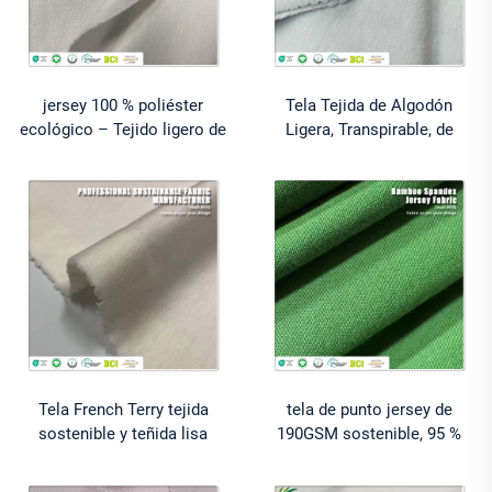
jersey 100 % poliéster
Tela Tejida de Algodón
ecológico – Tejido ligero de
Ligera, Transpirable, de
punto sencillo para prendas
Secado Rápido, Antiestática,
de vestir – Nuevo desarrollo
con Sensación Sedosa, 145
gsm de Lyocell y Cupro para
Vestidos
Tela French Terry tejida
tela de punto jersey de
sostenible y teñida lisa
190GSM sostenible, 95 %
ecológica: 67 % algodón
algodón y 5 % spandex,
orgánico, 28 % cáñamo, 5 %
antiestática, antibacteriana,