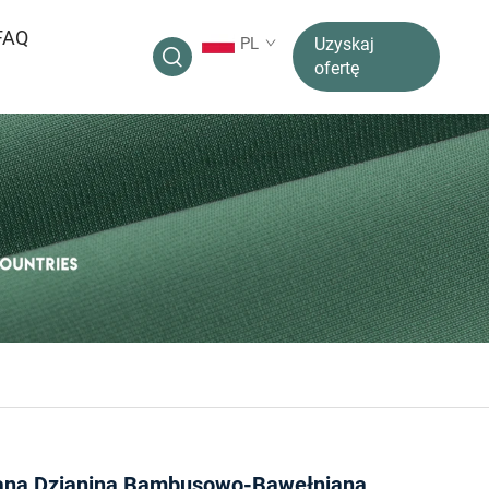
FAQ
PL
Uzyskaj
ofertę
na Dzianina Bambusowo-Bawełniana