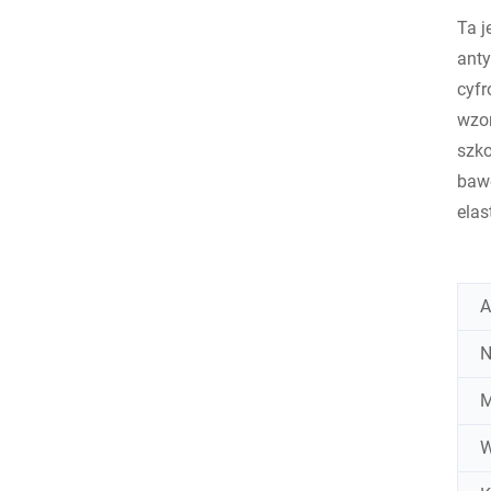
Ta j
anty
cyfr
wzor
szko
bawe
elas
A
N
M
W