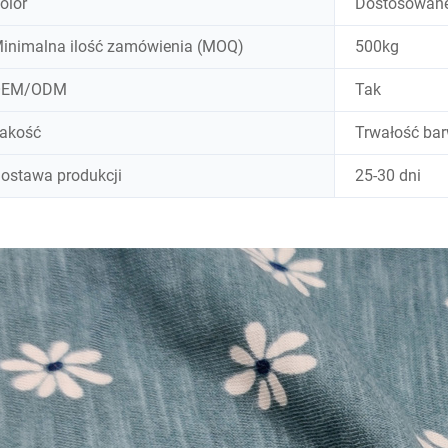
olor
Dostosowane
inimalna ilość zamówienia (MOQ)
500kg
OEM/ODM
Tak
akość
Trwałość bar
ostawa produkcji
25-30 dni