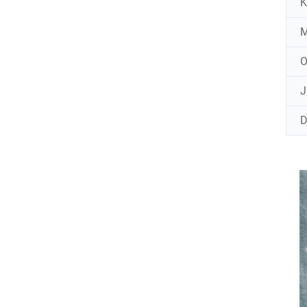
K
M
J
D