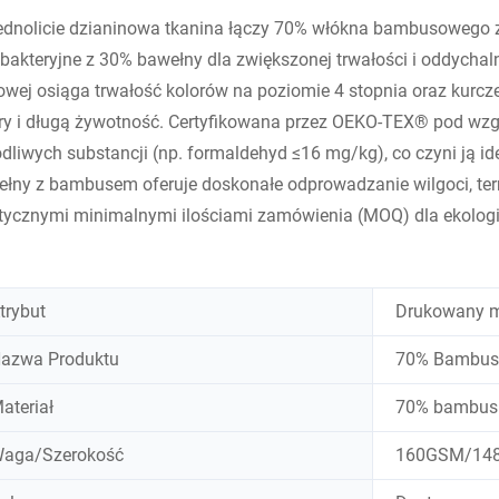
ednolicie dzianinowa tkanina łączy 70% włókna bambusowego 
bakteryjne z 30% bawełny dla zwiększonej trwałości i oddychaln
owej osiąga trwałość kolorów na poziomie 4 stopnia oraz kurcze
y i długą żywotność. Certyfikowana przez OEKO-TEX® pod wzg
dliwych substancji (np. formaldehyd ≤16 mg/kg), co czyni ją id
łny z bambusem oferuje doskonałe odprowadzanie wilgoci, term
tycznymi minimalnymi ilościami zamówienia (MOQ) dla ekologi
trybut
Drukowany m
azwa Produktu
70% Bambus 
ateriał
70% bambus
aga/Szerokość
160GSM/14