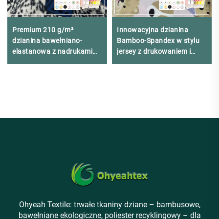
Premium 210 g/m²
Innowacyjna dzianina
dzianina bawełniano-
Bamboo-Spandex w stylu
elastanowa z nadrukami
jersey z drukowaniem i
reaktywnymi techniką
certyfikatem OEKO-TEX®
sitodruku
Class I
Ohyeah Textile: trwałe tkaniny dziane – bambusowe,
bawełniane ekologiczne, poliester recyklingowy – dla