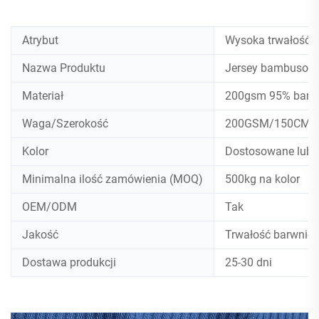
Atrybut
Wysoka trwałość 
Nazwa Produktu
Jersey bambusow
Materiał
200gsm 95% bambu
Waga/Szerokość
200GSM/150CM
Kolor
Dostosowane lub 
Minimalna ilość zamówienia (MOQ)
500kg na kolor
OEM/ODM
Tak
Jakość
Trwałość barwnicz
Dostawa produkcji
25-30 dni