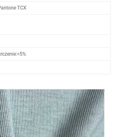
Pantone TCX
urczenie:<5%