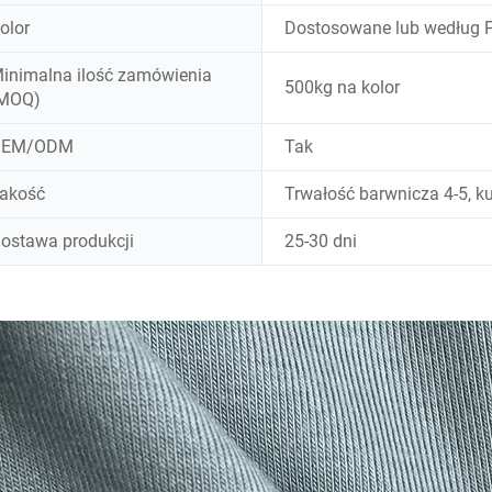
olor
Dostosowane lub według 
inimalna ilość zamówienia
500kg na kolor
MOQ)
OEM/ODM
Tak
akość
Trwałość barwnicza 4-5, k
ostawa produkcji
25-30 dni