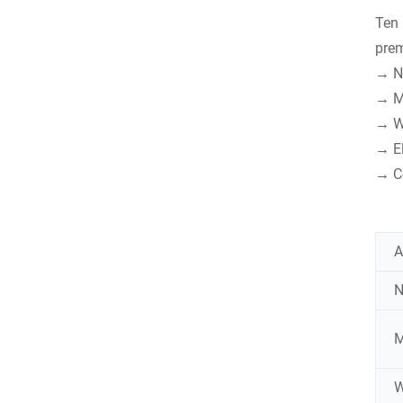
Ten 
prem
→ Na
→ Mo
→ Ws
→ El
→ C
A
N
M
W