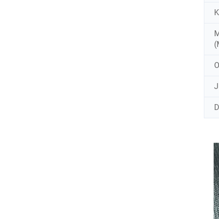
K
M
(
J
D