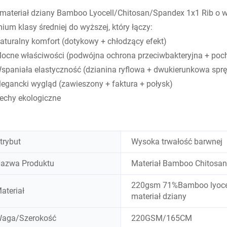
materiał dziany Bamboo Lyocell/Chitosan/Spandex 1x1 Rib o w
ium klasy średniej do wyższej, który łączy:
turalny komfort (dotykowy + chłodzący efekt)
cne właściwości (podwójna ochrona przeciwbakteryjna + pochł
paniała elastyczność (dzianina ryflowa + dwukierunkowa sprę
egancki wygląd (zawieszony + faktura + połysk)
echy ekologiczne
trybut
Wysoka trwałość barwnej
azwa Produktu
Materiał Bamboo Chitosa
220gsm 71%Bamboo lyocel
ateriał
materiał dziany
aga/Szerokość
220GSM/165CM