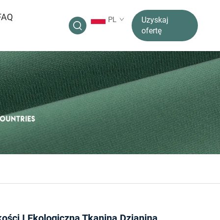
FAQ
PL
Uzyskaj
ofertę
ości I Ekologiczna Tkanina Dzianina