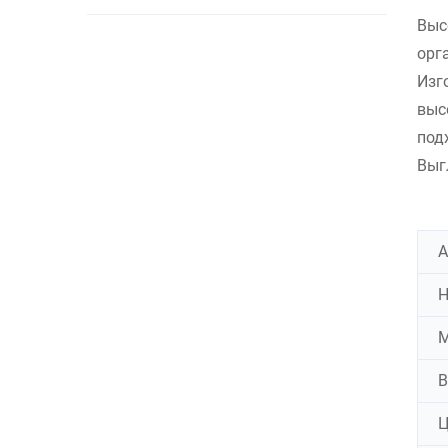
Выс
орг
Изг
выс
под
Выг
А
Н
М
В
Ц