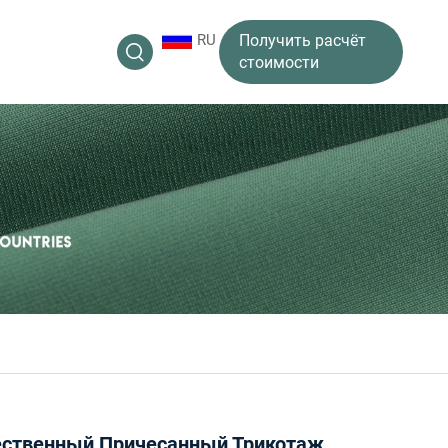
RU
Получить расчёт
стоимости
ственный Причесанный Трикотаж