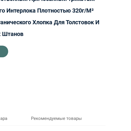
го Интерлока Плотностью 320г/м²
анического Хлопка Для Толстовок И
х Штанов
вара
Рекомендуемые товары