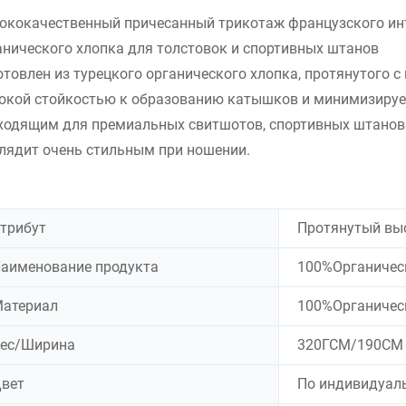
ококачественный причесанный трикотаж французского инт
анического хлопка для толстовок и спортивных штанов
отовлен из турецкого органического хлопка, протянутого с 
окой стойкостью к образованию катышков и минимизирует 
ходящим для премиальных свитшотов, спортивных штанов 
лядит очень стильным при ношении.
трибут
Протянутый вы
аименование продукта
100%Органичес
атериал
100%Органичес
ес/Ширина
320ГСМ/190СМ
вет
По индивидуаль