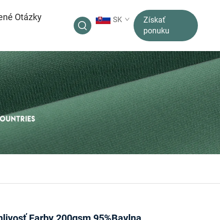
ené Otázky
SK
Získať
ponuku
nlivosť Farby 200gsm 95%Bavlna