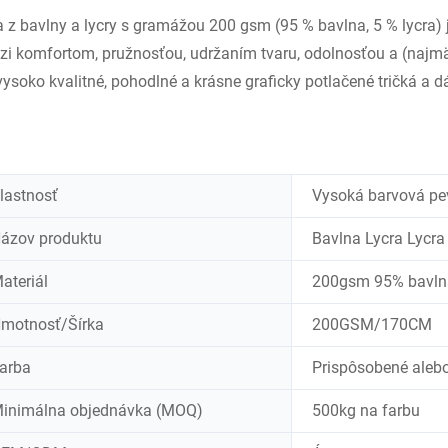
a z bavlny a lycry s gramážou 200 gsm (95 % bavlna, 5 % lycra
i komfortom, pružnosťou, udržaním tvaru, odolnosťou a (najmä)
vysoko kvalitné, pohodlné a krásne graficky potlačené tričká a 
lastnosť
Vysoká barvová pe
ázov produktu
Bavlna Lycra Lycra
ateriál
200gsm 95% bavlna 
motnosť/Šírka
200GSM/170CM
arba
Prispôsobené aleb
inimálna objednávka (MOQ)
500kg na farbu