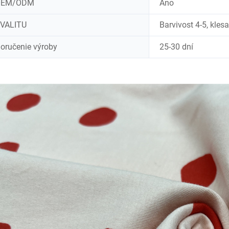
OEM/ODM
Áno
VALITU
Barvivost 4-5, kles
oručenie výroby
25-30 dní