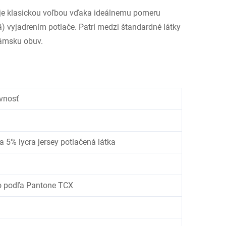
) je klasickou voľbou vďaka ideálnemu pomeru
 vyjadrením potlače. Patrí medzi štandardné látky
dámsku obuv.
vnosť
5% lycra jersey potlačená látka
o podľa Pantone TCX