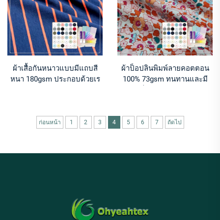
ผ้าเสื้อกันหนาวแบบมีแถบสี
ผ้าป็อปลินพิมพ์ลายคอตตอน
หนา 180gsm ประกอบด้วยเร
100% 73gsm ทนทานและมี
ยอน 48% คอตตอน 47% และส
ความแข็งแรงสูง เหมาะสำหรับ
แปนเด็กซ์ 5% เหมาะสำหรับ
ทำเสื้อเชิ้ต
ทำชุดนอนเด็กและชุดใส่อยู่
บ้าน
ก่อนหน้า
1
2
3
4
5
6
7
ถัดไป