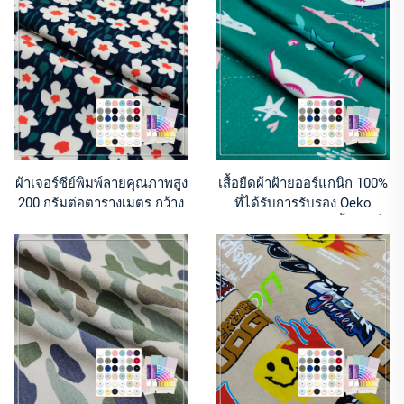
เด็ก
ผ้าเจอร์ซีย์พิมพ์ลายคุณภาพสูง
เสื้อยืดผ้าฝ้ายออร์แกนิก 100%
200 กรัมต่อตารางเมตร กว้าง
ที่ได้รับการรับรอง Oeko
160 ซม. ประกอบด้วย 95% ผ้า
200gsm/160 ซม. – เสื้อผ้าเด็ก
ฝ้ายอินทรีย์ และ 5% สแปนเด็ก
และชุดเดรส
ซ์ เหมาะสำหรับการผลิตเสื้อ
ยืด