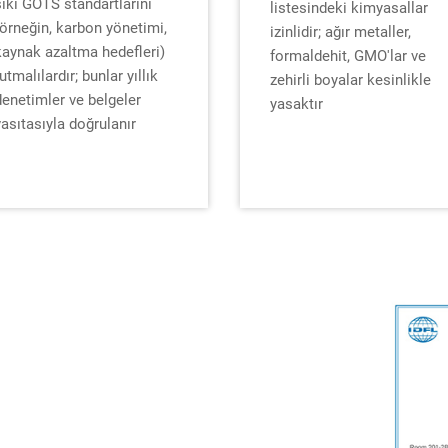
sıkı GOTS standartlarını
listesindeki kimyasallar
(örneğin, karbon yönetimi,
izinlidir; ağır metaller,
kaynak azaltma hedefleri)
formaldehit, GMO'lar ve
utmalılardır; bunlar yıllık
zehirli boyalar kesinlikle
denetimler ve belgeler
yasaktır
vasıtasıyla doğrulanır