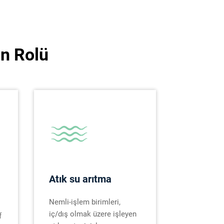
ın Rolü
Atık su arıtma
Nemli-işlem birimleri,
iç/dış olmak üzere işleyen
f