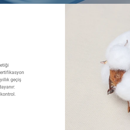
etiği
sertifikasyon
ıllık geçiş
dayanır:
kontrol.