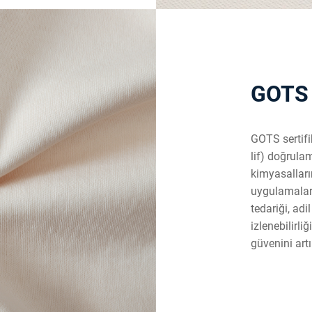
GOTS 
GOTS sertifi
lif) doğrula
kimyasalları
uygulamaları
tedariği, adi
izlenebilirli
güvenini art