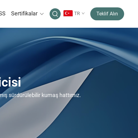
SS
Sertifikalar
TR
Teklif Alın
cisi
lmış sürdürülebilir kumaş hattımız.