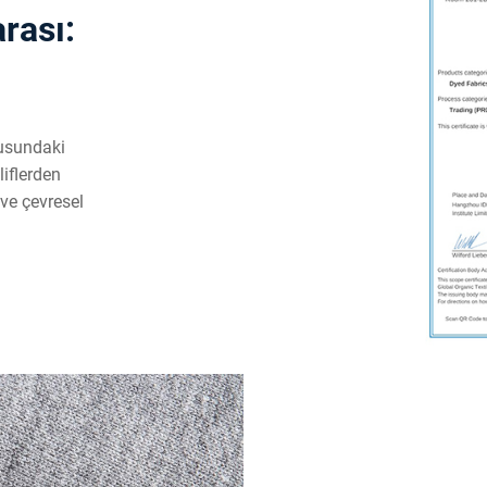
arası:
nusundaki
liflerden
 ve çevresel