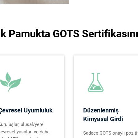
k Pamukta GOTS Sertifikasın
Çevresel Uyumluluk
Düzenlenmiş
Kimyasal Girdi
Kuruluşlar, ulusal/yerel
çevresel yasaları ve daha
Sadece GOTS onaylı poziti