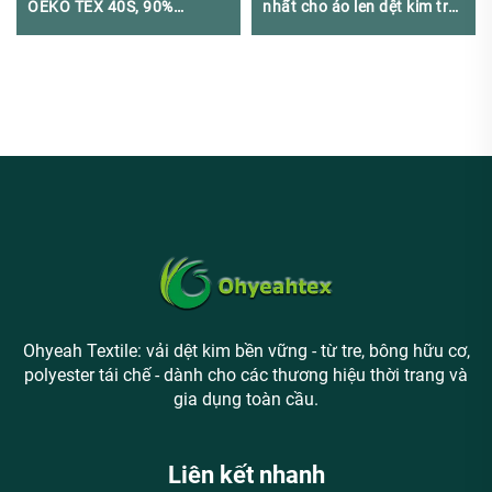
OEKO TEX 40S, 90%
nhất cho áo len dệt kim trẻ
Bamboo Lyocell 10%
em và trẻ nhỏ - 330GSM
Spandex, Chống Mùi, Dùng
Cho Quần Áo Trẻ Nhỏ & Đồ
Thể Thao
Ohyeah Textile: vải dệt kim bền vững - từ tre, bông hữu cơ,
polyester tái chế - dành cho các thương hiệu thời trang và
gia dụng toàn cầu.
Liên kết nhanh