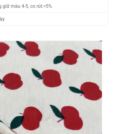
 giữ màu 4-5, co rút:<5%
gày