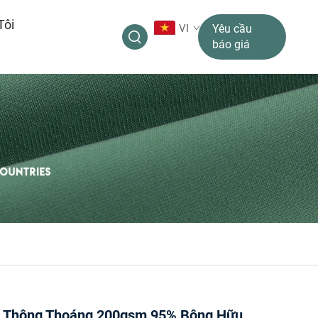
Tôi
VI
Yêu cầu
báo giá
 Thông Thoáng 200gsm 95% Bông Hữu