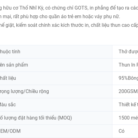
 hữu cơ Thổ Nhĩ Kỳ, có chứng chỉ GOTS, in phẳng để tạo ra các
mại, rất phù hợp cho quần áo trẻ em hoặc váy phụ nữ.
hể giặt, kiểm soát chính xác kích thước in, chất liệu thun cao c
huộc tính
Thở đượ
ên sản phẩm
Thun In
hất liệu
95%Bông
rọng lượng/Chiều rộng
200GSM
àu sắc
Thiết kế
ố lượng đặt hàng tối thiểu (MOQ)
1500 mét
OEM/ODM
Có