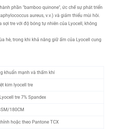
hành phần "bamboo quinone", ức chế sự phát triển
taphylococcus aureus, v.v.) và giảm thiểu mùi hôi.
sợi tre với độ bóng tự nhiên của Lyocell, không
mùa hè, trong khi khả năng giữ ấm của Lyocell cung
g khuẩn mạnh và thấm khí
ệt kim lyocell tre
Lyocell tre 7% Spandex
GSM/180CM
chỉnh hoặc theo Pantone TCX