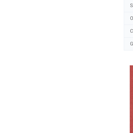
S
C
G