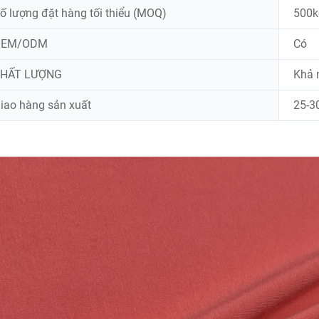
ố lượng đặt hàng tối thiểu (MOQ)
500k
OEM/ODM
Có
HẤT LƯỢNG
Khả 
iao hàng sản xuất
25-3