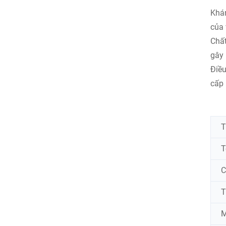
Khán
của 
Chất
gây 
Điều
cấp 
T
T
C
T
M