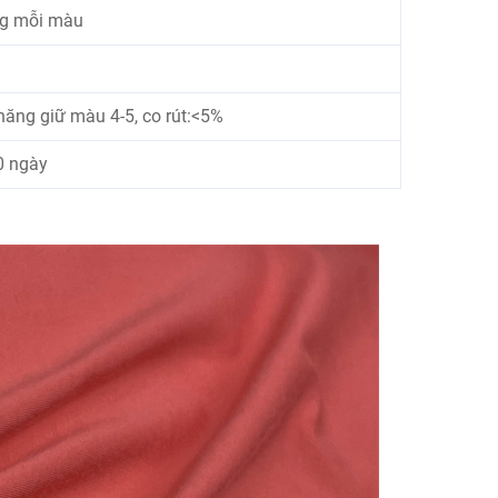
g mỗi màu
năng giữ màu 4-5, co rút:<5%
0 ngày