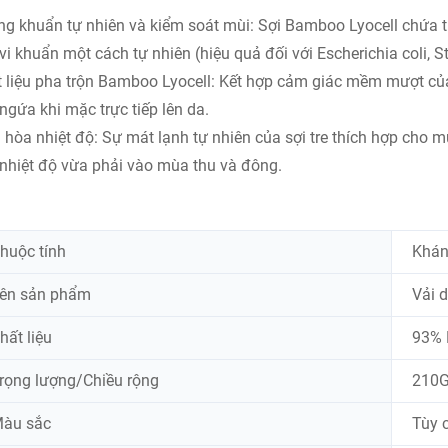
g khuẩn tự nhiên và kiểm soát mùi: Sợi Bamboo Lyocell chứa t
vi khuẩn một cách tự nhiên (hiệu quả đối với Escherichia coli, S
 liệu pha trộn Bamboo Lyocell: Kết hợp cảm giác mềm mượt của 
ngứa khi mặc trực tiếp lên da.
 hòa nhiệt độ: Sự mát lạnh tự nhiên của sợi tre thích hợp cho 
nhiệt độ vừa phải vào mùa thu và đông.
huộc tính
Khán
ên sản phẩm
Vải d
hất liệu
93% 
rọng lượng/Chiều rộng
210
àu sắc
Tùy 