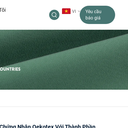
Tôi
VI
Yêu cầu
báo giá
 Chứng Nhận Oekotex Với Thành Phần