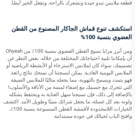
قطعة ملابس تبدو جيدة وتشعرك بالراحة، وتفعل الخير أيضًا.
استكشف تنوع قماش الجاكار المصنوع من القطن
العضوي بنسبة 100%
ومن أبرز مزايا نسيج القطن العضوي بنسبة 100٪ من Ohyeah
أن بإمكاننا تلبية احتياجاتك المختلفة من خلاله. بغض النظر عن
تصميمك، سواء كان لملابس الاسترخاء أو الأنشطة الرياضية أو
الملابس اليومية العادية. يمكن لنسجتنا أن تمنحك نتائج رائعة.
فهو يتمدد ويسمح بالتهوية، مما يجعله مثاليًا للملابس الضيقة
التي تتحرك مع جسمك مع إضفاء لمسة من الأناقة والأسلوب!
بالإضافة إلى ذلك، فإن نسيجنا سهل العناية به ويحتفظ بشكله
ولونه بعد كل غسلة، ما يجعل شرائك متينًا وطويل الأمد. اكتشف
الخيارات اللامحدودة لأقمشة القطن المنسوجة بنسبة 100٪،
وافتح الباب لخيالك في جودة مستدامة.