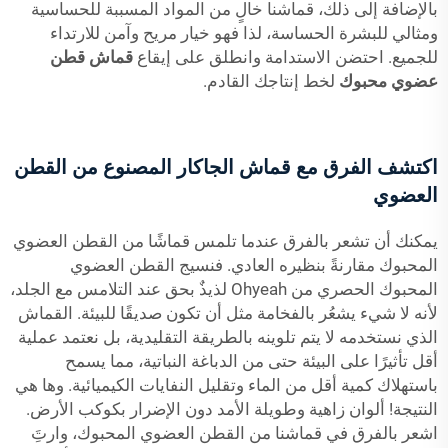
بالإضافة إلى ذلك، قماشنا خالٍ من المواد المسببة للحساسية
ومثالي للبشرة الحساسة، لذا فهو خيار مريح وآمن للارتداء
للجميع. احتضن الاستدامة وانطلق على إيقاع
قماش قطن
عضوي محبوك
لخط إنتاجك القادم.
اكتشف الفرق مع قماش الجاكار المصنوع من القطن
العضوي
يمكنك أن تشعر بالفرق عندما تلمس قماشًا من القطن العضوي
المحبوك مقارنةً بنظيره العادي. فنسيج القطن العضوي
المحبوك الحصري من Ohyeah لذيذٌ بحق عند التلامس مع الجلد،
لأنه لا شيء يشعُر بالفخامة مثل أن تكون صديقًا للبيئة. القماش
الذي نستخدمه لا يتم تلوينه بالطريقة التقليدية، بل نعتمد عملية
أقل تأثيرًا على البيئة حتى من الدباغة النباتية، مما يسمح
باستهلاك كمية أقل من الماء وتقليل النفايات الكيميائية. وها هي
النتيجة! ألوان زاهية وطويلة الأمد دون الإضرار بكوكب الأرض.
اشعر بالفرق في قماشنا من القطن العضوي المحبوك، وارتَِ