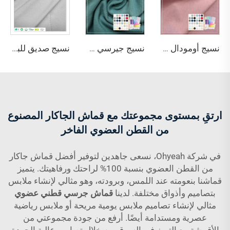
نسيج أومودال قطن سباندكس جيرسي Ohyeah الصديق للبيئة وناعط جدًا طراز OY-103 164 غرام/م² للملابس الداخلية
نسيج جيرسي من البامبو العضوي القطني المطاطي بلون النعناع الأخضر 220 جم/م² مع خصائص مضادة للبكتيريا وصديقة للبيئة للاستخدام في الملابس والملابس الرياضية
نسيج صديق للبيئة ومطاطي ومقاوم للماء والشحنات الساكنة ولا ين coagul عند الغسيل، مكون من 30% بوليستر كولمكس و70% قطن سوبيما، وزنه 170 جم/م²، للاستخدام في الفراش
ارتقِ بمستوى مجموعتك مع قماش الجاكار المصنوع
من القطن العضوي الفاخر
في شركة Ohyeah، نسعى جاهدين لتوفير أفضل قماش جاكار
من القطن العضوي بنسبة 100% لراحتك ورفاهيتك. يتميز
قماشنا بنعومته عند اللمس، وبرودته، وهو مثالي لإنشاء ملابس
بتصاميم وأذواق مختلفة. لدينا
قماش جرسي قطني عضوي
مثالي لإنشاء تصاميم ملابس يومية مريحة أو ملابس رياضية
عصرية ومستدامة أيضًا. أرفع من جودة مجموعتي من
الأقمشة مع التميز في السوق من خلال تصاميم عالية الجودة