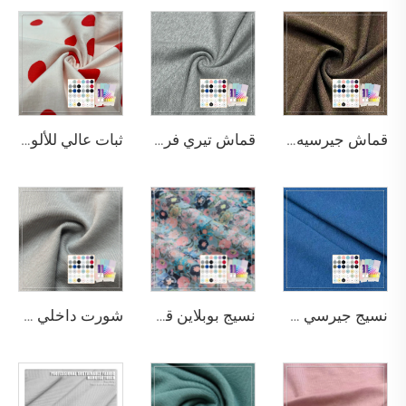
قماش جيرسيه بوزن 290 جرام في المتر المربع ومكون من 63% بامبو و27% قطن عضوي و10% إلستين لامتصاص الرطوبة وللبنطلونات الرياضية والbras الرياضية
قماش تيري فرنسي مريح وناعم بوزن 420 جرام في المتر المربع ومكون من 70% بامبو و30% قطن عضوي لصناعة السترات ذات الフود
ثبات عالي للألوان 200 جم/م²، 95% قطن و5% سبانديكس نسيج جيرسي مطبوع مناسب لقمصان الأطفال
نسيج جيرسي من البامبو العضوي مضاد للبكتيريا ويزيل الروائح الكريهة بشكل طبيعي، بوزن 290 غرام/م² يتكون من 63٪ بامبو و27٪ قطن عضوي و10٪ سباندكس، مناسب لملابس التدفئة الرياضية الفاخرة
نسيج بوبلاين قطني مطبوع عالي المتانة والقوة بوزن 70 جم/م²، من القطن الخالص 100%، مناسب لصنع القمصان.
شورت داخلي مودال/قطن مطاطي خفيف الوزن سهل الارتداء وصديق للبيئة مقاوم للتجعد ومريح