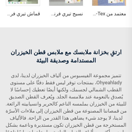
معتمد من Oeko-Tex، مضاد للبكتيريا، مقاوم للروائح، يمتص الرطوبة، مرن، تنفس، صديق للبيئة، قماش مكوّن من 69% خيزران و29% قطن
نسيج تيري فرنسي ناعم ومضاد للبكتيريا مكوّن من 71% بامبو ليوسيل، 24% كيتوسان، 5% سباندكس، مناسب للملابس المنزلية
قماش تيري فرنسي مطاطي من خليط الكيناف والخيزران، مقاوم للبكتيريا وامتصاص الرطوبة، صديق للبيئة، متوسط الوزن، للملابس
ارتقِ بخزانة ملابسك مع ملابس قطن الخيزران
المستدامة وصديقة البيئة
تتميز مجموعة الفيسبوس من ألياف الخيزران لدينا، لدى
Ohyeahlady، بمنتجات توفر ليس فقط دفئًا على مستوى
القطب الشمالي لجسمك، ولكنها أيضًا تعطيك إحساسًا لا
يُصدق بالنعومة عند ملامسة الجلد. ويُعرف القطن الصديق
للبيئة من الخيزران بملمسه الناعم كالحرير وانسيابيته الرائعة.
من قمصاننا المصنوعة من قطن الخيزران إلى ملاءات الأسرّة
لدينا، لا يوجد شيء يضاهي هذا القدر من الراحة. فالألياف
المستخرجة من قطن الخيزران تكون مستديرة وناعمة بشكل
طبيعي، أكثر من ألياف القطن العادية، ما يخلق إحساسًا ناعمًا