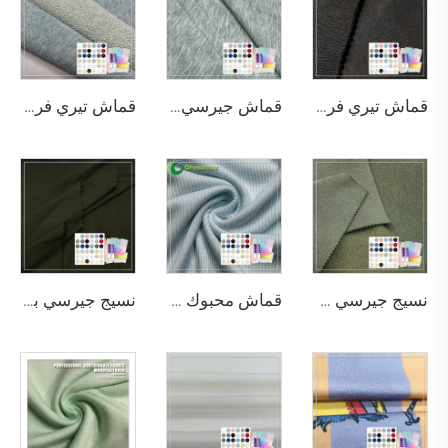
قماش تيري فرنسي ثقيل الوزن من الخيزران والقطن والسباندكس، عضوي وصديق للبيئة ومضاد للأشعة فوق البنفسجية، مناسب للسترات ذات القلنسوة
قماش جيرسي صديق للبيئة فائق النعومة مصنوع من 93% خيزران ليوسيل و7% سباندكس، وزنه 190 جرامًا للمتر المربع، خفيف الوزن ومرن للملابس
قماش تيري فرنسي ناعم من القطن العضوي المسامي، ثقيل الوزن 400 جرام للمتر المربع، مناسب للقمصان الرياضية
نسيج جيرسي من ألياف الخيزران 100٪ صديق للبيئة للبنات تي شيرتات - مقاوم للبكتيريا وامتصاص الرطوبة مصبوغ عادي 220 جم/م²
قماش محبوك صديق للبيئة متوسط الوزن للرجال بخصائص الراحة الفائقة والمصنوع من 95% بامبو و5% سباندكس، مقاوم للبكتيريا وجاف سريع في الصيف
نسيج جيرسي بامبو عضوي مستدام من الليوسل مطاطي مقاوم للبكتيريا والروائح، بخواص امتصاص الرطوبة، 200 جم/م²، للاستخدام في الملابس وملابس الأطفال