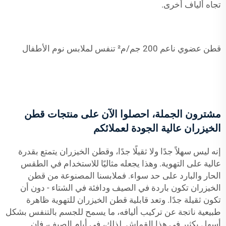
تجاه ألياف أخرى.
قطن عضوي ناعم 200 جم/م² تنفس لملابس نوم الأطفال
مشترون الجملة، احصلوا الآن على منتجات قطن
الخيزران عالية الجودة لعملائكم
إنه ليس سهلاً جدًا ولا ثقيلًا جدًا، وقطن الخيزران يتمتع بقدرة
عالية على التهوية. وهذا يجعله مثاليًا للاستخدام في الطقس
الحار والبارد على حد سواء. فملابسنا المصنوعة من قطن
الخيزران تكون باردة في الصيف ودافئة في الشتاء - دون أن
تكون ثقيلة جدًا. وتعد قابلية قطن الخيزران للتهوية ظاهرة
طبيعية ناتجة عن تركيب أليافه، ما يسمح للجسم بالتنفس بشكل
أسهل بكثير في هذا القماش. لذلك، في أيام الصيف، فإن