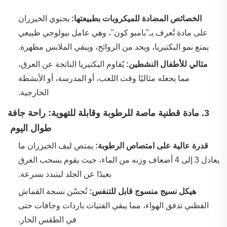
‌
الخصائص المضادة للميكروبات بطبيعتها:
يحتوي الخيزران
على مادة تُعرف بـ"بامبو كون"، وهي عامل بيولوجي طبيعي
يمنع نمو البكتيريا، ويحد من الروائح، ويبقي الملابس مطهرة.
‌
مثالي للأطفال النشطين:
يُقاوم البكتيريا الناتجة عن العرق،
مما يجعله مثاليًا وقت اللعب، أو المدرسة، أو الأنشطة
الخارجية.
‌
3. مادة قطنية ماصة للرطوبة وقابلة للتهوية: راحة جافة
طوال اليوم
‌
قدرة عالية على امتصاص الرطوبة:
يمتص ليف الخيزران ما
يعادل 3 إلى 4 أضعاف وزنه من الماء، حيث يقوم بسحب العرق
بعيدًا عن الجلد ليتبدد بسرعة.
‌
هيكل نسيج منسوج قابل للتنفس:
تُحسّن نسجة القماش
القطني تدفق الهواء، مما يبقي الفتيات باردات وجافات حتى
في الطقس الحار.