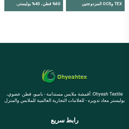
TEX وOCS المزدوجتين
60% قطن، 40% بوليستر،
مقاوم للكهرباء الساكنة،
صديق للبيئة، مرن وقابل
للتنفس
Ohyeah Textile: أقمشة ملابس مستدامة - بامبو، قطن عضوي،
بوليستر معاد تدويره - للعلامات التجارية العالمية للملابس والمنزل
رابط سريع