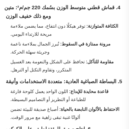
‌
4. قماش قطني متوسط الوزن بسُمك 220 جم/م²: متين
ومع ذلك خفيف الوزن
‌
الكثافة المتوازنة:
توفر هيكلًا دون انتفاخ، مما يضمن ملاءمة
مريحة للارتداء اليومي.
‌
مرونة ممتازة في السقوط:
تُبرز الجمال بملاءمة ناعمة
وجريئة سهلة الحركة.
‌
مقاومة للتآكل:
تحافظ على الشكل والنعومة بعد الغسيل
المتكرر، وتقاوم التكتل أو الترهل.
‌
5. البساطة الصباغية العادية: متعددة الاستخدامات وأنيقة
‌
قاعدة محايدة للإبداع:
اللون الواحد يعمل كلوحة فارغة
للطباعة أو التطريز أو التصاميم البسيطة.
‌
الاحتفاظ بالألوان النابضة بالحياة:
أصباغ صديقة للبيئة تضمن
ألوانًا غنية تبقى زاهية مع مرور الوقت.