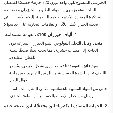
الجيرسي المنسوج بلون واحد بوزن 220 جم/م² خصيصًا لقمصان
البنات، وهو يجمع بين الفوائد الطبيعية للخيزران وخصائصه
المبتكرة المضادة للبكتيريا وطرد الرطوبة. إليكم الأسباب التي
تجعله الخيار الأمثل للآباء والعلامات التجارية على حد سواء:
‌
1. ألياف خيزران 100٪: نعومة مستدامة
‌
متجدد وقابل للتحلل البيولوجي:
ينمو الخيزران بسرعة دون
الحاجة إلى مبيدات حشرية، مما يجعله بديلًا صديقًا للبيئة
للقطن التقليدي.
‌
نسيج فائق النعومة:
ناعم وحريري بشكل طبيعي، ويُشعر
باللطف تجاه البشرة الحساسة، ويقلل من التهيج ويضمن راحة
طوال اليوم.
‌
خالي من المواد المسببة للحساسية:
مثالي للبشرة الحساسة،
ويقلل من خطر الإصابة بالحساسية أو الطفح الجلدي.
‌
2. الحماية المضادة للبكتيريا: ابقَ منتعشًا، ابقَ بصحة جيدة