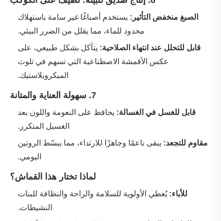
‌
6. إنتاج صديق للبيئة: لطيف على الكوكب
‌
الصبغ منخفض التأثير:
‌يستخدم أصباغًا غير سامة باستهلاك
محدود للماء، مما يقلل من الضرر البيئي.
‌
قابل للتحلل عند انتهاء الصلاحية:
‌يتآكل بشكل طبيعي، على
عكس الأقمشة الاصطناعية التي تسهم في تلوث
الميكروبلاستيك.
‌
7. سهولة العناية والمتانة
‌
قابل للغسل في الغسالة:
‌يحافظ على النعومة واللون بعد
الغسيل المتكرر.
‌
مقاوم للتجعد:
‌يبقى ناعمًا وجاهزًا للارتداء، مما يبسّط الروتين
اليومي.
‌
لماذا تختار هذا القماش؟
‌
للأباء:
‌يُعطي الأولوية للسلامة والراحة والنظافة للبنات
النشيطات.