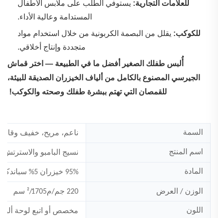
‌
للعلامات التجارية:
‌يستوفي الطلب على ملابس الأطفال
المستدامة وعالية الأداء.
‌
للكوكب:
يقلل من البصمة الكربونية من خلال استخدام مواد
متجددة وإنتاج أخلاقي.
‌
أُلبس طفلك الصغير أفضل ما في الطبيعة — اختر قماش
الجيرسي المصنوع بالكامل من ألياف الخيزران الصديقة للبيئة،
للقمصان التي تهتم ببشرة طفلك وصحته والكوكب!
السمة
ناعم، مريح، خفيف وقابل ل
اسم المنتج
نسيج البامبو والاسترتش
المادة
% خيزران 5% سباندكس
95
الوزن / العرض
220 جم/م²/1705 سم
اللون
مخصص
أو اتبع لوحة ألوان ب