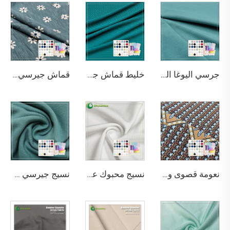
جرسي اليوغا المتقدم من الخيزران مع شهادتي OEKO-TEX وOCS المزدوجتين
خليط قماش جيرسي ريب بنمط 2x2 من الخيزران والسباندكس للملابس الحساسة
قماش جيرسي متقدم من خليط الخيزران والقطن بنسبة 70/30 مع طباعة رقمية نشطة للملابس الحساسة
نعومة قصوى وملمس فاخر، قماش مطبوع بوزن 290 جم/م² مكوّن من 65٪ بامبو و27٪ قطن عضوي و8٪ سباندكس، مناسب للتيشيرتات
نسيج محبوك عضوي مرن ذو ملمس رائع مكوّن من 45٪ خيزران و20٪ سياسيل و29٪ سورونا و6٪ سباندكس، نسيج صديق للبيئة 2023 للاستخدام في الملابس الرياضية وتيشيرتات
نسيج جيرسي من البامبو العضوي القطني المطاطي بلون النعناع الأخضر 220 جم/م² مع خصائص مضادة للبكتيريا وصديقة للبيئة للاستخدام في الملابس والملابس الرياضية