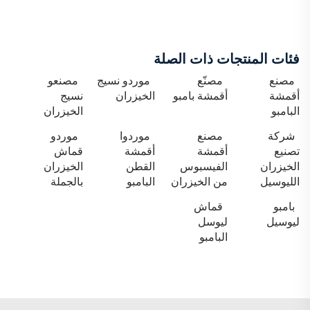
فئات المنتجات ذات الصلة
مصنع
مصنّع
موردو نسيج
مصنعو
أقمشة
أقمشة بامبو
الخيزران
نسيج
البامبو
الخيزران
شركة
مصنع
موردوا
موردو
تصنيع
أقمشة
أقمشة
قماش
الخيزران
الفيسبوس
القطن
الخيزران
الليوسيل
من الخيزران
البامبو
بالجملة
بامبو
قماش
ليوسيل
ليوسل
البامبو