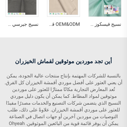
نسيج فيسكوز صديق للبيئة مكون من 67٪ خيزران و28٪ قنب و5٪ سباندكس، نسيج تنفّس مضاد للبكتيريا ويمتص الرطوبة للاستخدام في الملابس الداخلية والملابس الرياضية
OEM&ODM قماش جيرسي صديق للبيئة من ألياف الخيزران 100٪، مقاوم للبكتيريا، ويمتص الرطوبة، وذو خصائص تنفس عالية مناسب للملابس والنسيج الجاهز
نسيج جيرسي واحد معتمد من Oeko-Tex مكون من 69% بامبو و31% سورونا، مقاوم للبكتيريا وخفيف الوزن، لملابس النساء والأطفال
أين تجد موردين موثوقين لقماش الخيزران
بالنسبة للشركات المهتمة بإنتاج منتجات عالية الجودة، يمكن
أن يعني العثور على أفضل موردي أقمشة الخيزران كل الفرق.
تُعد المعارض التجارية مكانًا ممتازًا للعثور على موردين
موثوقين لمواد المطاط. كما يمكن أن يكون دليل موردي
النسيج الذي يتضمن شركات التصنيع والخدمات مصدرًا مفيدًا
للعثور على موردي أقمشة الخيزران. علاوةً على ذلك، طلب
التوصيات من موردين آخرين أو جهات اتصال في الصناعة
يمكن أن يوفر قائمة قوية من البائعين الموثوقين. Ohyeah