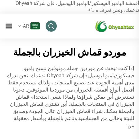
أقمشة البامبو الفيسكوز/البامبو الليوسيل، فإن شركة Ohyeah
تدعمك. ونحن نعرف ه...">
AR
موردو قماش الخيزران بالجملة
إذا كنت تبحث عن موردين جملة موثوقين
نسيج بامبو
فيسكوز/بامبو ليوسيل
فإن شركة Ohyeah تدعمك. نحن ندرك
مدى أهمية الجودة عند تصنيع المنتجات، ولذلك نستخدم فقط
أفضل أنواع أقمشة الخيزران من موردينا الموثوقين. دعونا
نستعرض أين يمكن شراؤها ولماذا ينبغي استخدام قماش
الخيزران في المنتجات بالجملة. أين تشتري قماش الخيزران
بالجملة يمكنك شراء قماش الخيزران عالي الجودة وصديق
للبيئة وخالي من الحساسية وناعم بالجملة وبأسعار معقولة
من: