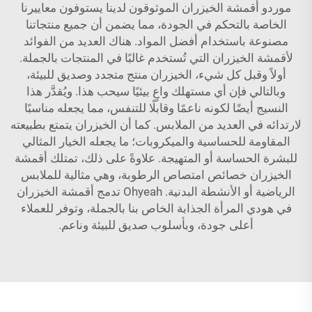
موردو أقمشة الخيزران الموثوقون لدينا يستوفون معاييرنا
الخاصة بالتحكم في الجودة، مما يضمن أن جميع منتجاتنا
مصنوعة باستخدام أفضل المواد. هناك العديد من الفوائد
لأقمشة الخيزران التي تُستخدم غالبًا في المنتجات بالجملة.
أولاً وقبل كل شيء، الخيزران منتج متجدد وصديق للبيئة،
وبالتالي فإن أي مستهلك واعٍ بيئيًا سيحب هذا. ويُقدَّر هذا
النسيج أيضًا لكونه ناعمًا وقابلًا للتنفس، مما يجعله مناسبًا
لارتدائه في العديد من الملابس. كما أن الخيزران يتمتع بطبيعته
المقاومة للحساسية والميكروبات؛ ما يجعله الخيار المثالي
للبشرة الحساسة أو المتهيجة. علاوةً على ذلك، تمتلك أقمشة
الخيزران خصائص امتصاص الرطوبة، وهي مثالية للملابس
الرياضية أو الأنشطة البدنية. Ohyeah تدمج أقمشة الخيزران
في هودي المرأة الجذابة الخاص بنا بالجملة، وتوفر للعملاء
أعلى جودة، وبأسلوب صديق للبيئة وناعم.