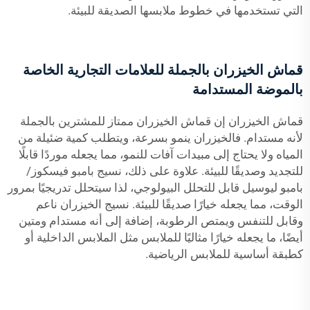
التي تستخدمها في خطوط ملابسها الصديقة للبيئة.
قماش الخيزران بالجملة للعلامات التجارية الخاصة
بالموضة المستدامة
قماش الخيزران إن قماش الخيزران ممتاز للمشترين بالجملة
لأنه مستدام. فالخيزران ينمو بسرعة، ويتطلب كمية ضئيلة من
المياه ولا يحتاج إلى مبيدات آفات للنمو، مما يجعله موردًا قابلًا
للتجديد وصديقًا للبيئة. علاوة على ذلك،
نسيج بامبو فيسكوز/
بامبو ليوسيل
قابل للتحلل البيولوجي، لذا سيتحلل تدريجيًا بمرور
الوقت، مما يجعله خيارًا صديقًا للبيئة. نسيج الخيزران ناعم
وقابل للتنفس ويمتص الرطوبة، إضافة إلى أنه مستدام ومتين
أيضًا، ما يجعله خيارًا مثاليًا للملابس مثل الملابس الداخلية أو
كطبقة أساسية للملابس الرياضية.