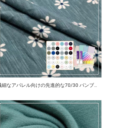
繊細なアパレル向けの先進的な70/30 バンブー・コットンジャージーと活性型デジタルプリント