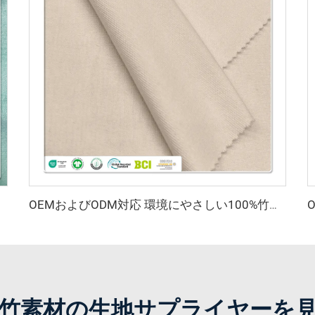
ィブウェア用）
OEMおよびODM対応 環境にやさしい100%竹繊維ジャージ生地 抗菌 吸湿性 通気性 備えた衣料品向け素材
竹素材の生地サプライヤーを