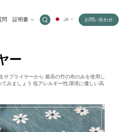
質問
証明書
JA
お問い合わせ
ヤー
れるサプライヤーから 最高の竹の布のみを使用し
べてみましょう 低アレルギー性,環境に優しい高