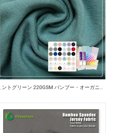
ミントグリーン 220GSM バンブー・オーガニックコットン・スパンデックス ジャージ生地（アパレル・スポーツウェア用、抗菌・環境にやさしい仕様）