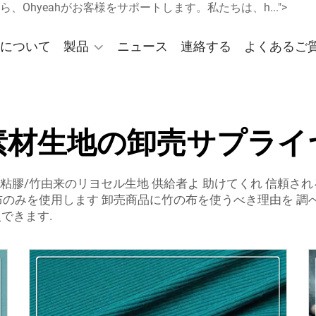
hyeahがお客様をサポートします。私たちは、h...">
について
製品
ニュース
連絡する
よくあるご
素材生地の卸売サプライ
粘膠/竹由来のリヨセル生地
供給者よ 助けてくれ 信頼さ
布のみを使用します 卸売商品に竹の布を使うべき理由を 調
できます.