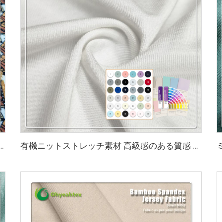
0gsm、65%バンブー、27%オーガニックコットン、8%スパンデックスのプリント生地はTシャツに最適です
有機ニットストレッチ素材 高級感のある質感 45%バンブー 20%シーセル 29%ソロナ 6%スパンデックス 環境にやさしい生地 2023年版（アクティブウェア・Tシャツ用）