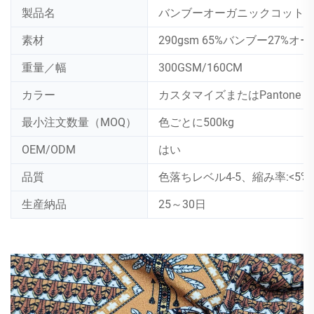
製品名
バンブーオーガニックコット
素材
290gsm 65%バンブー27
重量／幅
300GSM/160CM
カラー
カスタマイズまたはPantone 
最小注文数量（MOQ）
色ごとに500kg
OEM/ODM
はい
品質
色落ちレベル4-5、縮み率:<5%
生産納品
25～30日