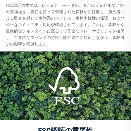
FSC認証の生地は、レーヨン、モーダル、またはリヨセルなどの
木質繊維を、責任を持って管理された森林から採取し、第三者に
よる監査を通じて生態系のバランス、生物多様性の保護、および
公平なコミュニティ対応が確認されています。これは、森林から
最終的なテキスタイルに至るまで完全なトレーサビリティを確保
し、世界的なブランドの持続可能性要件に対応しながら、森林減
少の影響を軽減します。
FSC認証の重要性