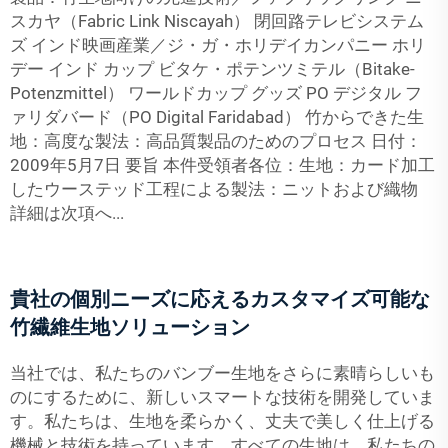
スカヤ（Fabric Link Niscayah） 閉回路テレビシステム
ズ インド映画産業／ジ・ガ・ホリデイカンパニー ホリ
デー インド カップ ビタケ・ポテンツミテル（Bitake-
Potenzmittel） ワールドカップ グッズ PO デジタル フ
ァリダバード（PO Digital Faridabad） 竹からできた生
地：高度な製法：高品質製品のためのプロセス 日付：
2009年5月7日 要旨 本件受領者各位：生地：カード加工
したウーステッド工程による製法：ニットおよび織物
詳細は次項へ...
貴社の個別ニーズに応えるカスタマイズ可能な
竹繊維生地ソリューション
当社では、私たちのバンブー生地をさらに素晴らしいも
のにするために、新しいスマートな技術を開発していま
す。私たちは、生地を柔らかく、丈夫で美しく仕上げる
機械と技術を持っています。すべての生地は、私たちの