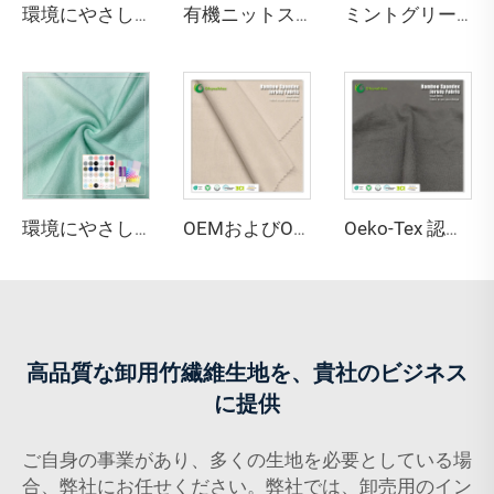
環境にやさしいバンブー・ソロナ・シーセル・スパンデックス シングルジャージ生地 抗菌 吸湿性 通気性 アパレル用
有機ニットストレッチ素材 高級感のある質感 45%バンブー 20%シーセル 29%ソロナ 6%スパンデックス 環境にやさしい生地 2023年版（アクティブウェア・Tシャツ用）
ミントグリーン 220GSM バンブー・オーガニックコットン・スパンデックス ジャージ生地（アパレル・スポーツウェア用、抗菌・環境にやさしい仕様）
環境にやさしい67%バンブー、28%ヘンプ、5%スパンデックス製の通気性・抗菌・吸湿性に優れたフリース生地（ランジェリー・アクティブウェア用）
OEMおよびODM対応 環境にやさしい100%竹繊維ジャージ生地 抗菌 吸湿性 通気性 備えた衣料品向け素材
Oeko-Tex 認定 69% バンブー 31% ソロナ ジャージ生地 - 女性用・キッズ服向け抗菌軽量生地
高品質な卸用竹繊維生地を、貴社のビジネス
に提供
ご自身の事業があり、多くの生地を必要としている場
合、弊社にお任せください。弊社では、卸売用のイン