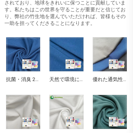
されており、地球をきれいに保つことに貢献していま
す。私たちはこの世界を守ることが重要だと信じてお
り、弊社の竹生地を選んでいただければ、皆様もその
一助を担ってくださることになります。
抗菌・消臭 200gsm 竹95% スパンデックス5% 3×3 リブ生地 身体を引き締める下着に適しています
天然で環境にやさしく、抗菌・消臭性のある290gsm 63% バンブー、27% オーガニックコットン、10% スパンデックスのジャージー生地は、高級スポーツウォームウェアに最適です
優れた通気性 吸湿発散性 抗菌 吸湿性 ストレッチ性 環境にやさしいバンブー生地 生地用