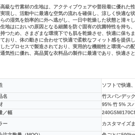
の高級な竹素材の生地は、アクティブウェアや普段着に優れた
を実現し、活動中に最適な空気の流れを確保し、涼しく快適な
からの湿気を効率的に外へ逃がし、一日中乾燥した状態と清々
の生地はにおいの原因となる細菌を防ぐ固有の抗菌特性を持ち
を持つため、さまざまな環境下でも肌を乾燥させ、快適に保ち
えており、体の動きに合わせて快適で柔軟なフィット感を提供
慮したプロセスで製造されており、実用的な機能性と環境への
で通気性に優れ、高品質な衣料品の製作に最適であり、快適さ
。
性
ソフトで快適
品名
竹スパンデッ
材
95% 竹 5%
量／幅
240GSM/170C
ラー
カスタマイズまた
小注文数量（MOQ）
色ごとに500k