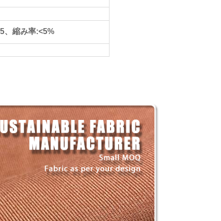
5、縮み率:<5%