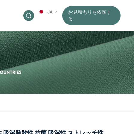
JA
お見積もりを依頼す
る
 吸湿発散性 抗菌 吸湿性 ストレッチ性