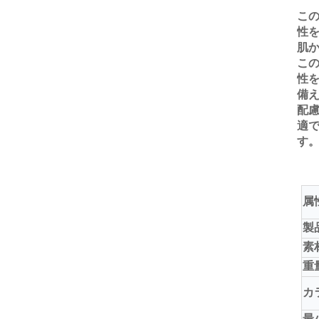
こ
性
肌
こ
性
備
配
適
す
属
製
素
重
カ
最