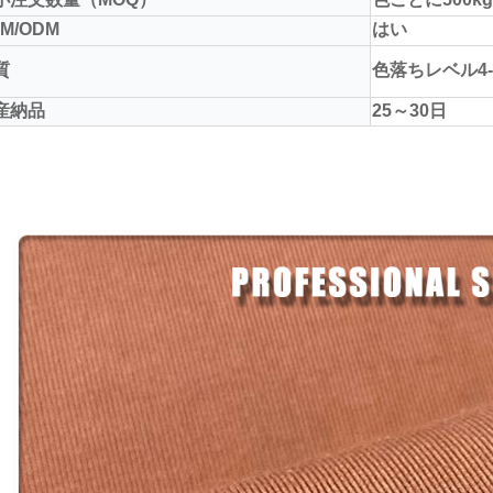
M/ODM
はい
質
色落ちレベル4-
産納品
25～30日