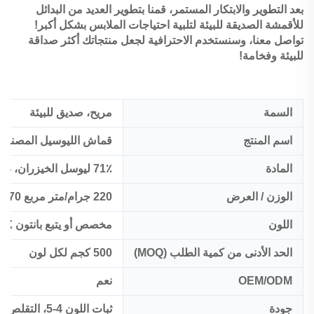
بعد التطوير والابتكار المستمر، قمنا بتطوير العديد من البدائل
للأقمشة الصديقة للبيئة لتلبية احتياجات الملابس بشكل أكبر!
تواصل معنا، وسنستخدم الاحترافية لجعل منتجاتك أكثر صداقة
للبيئة وفخامة!
السمة
مريح، صديق للبيئة
اسم المنتج
قماش الليوسيل المصنوع 
المادة
71٪ ليوسل الخيزران، 24٪ كيتوسان، 5٪ سباندكس
الوزن / العرض
220 جرام/متر مربع 170 سم
اللون
مخصص أو يتبع بانتون TCX
الحد الأدنى من كمية الطلب (MOQ)
500 كجم لكل لون
OEM/ODM
نعم
جودة
ثبات اللون 4-5، التقلص:<5%