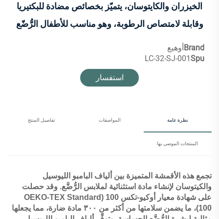
الخيزران والكايتوسان، يتميّز بخصائص مضادة للبكتيريا
وقابلة لامتصاص الرطوبة، وهو مناسب للأطفال الرُّضّع
Brand
أوهيع
LC-32-SJ-001
Spu
استفسار
نظرة عامة
المواصفات
تفاصيل المنتج
المنتجات الموصى بها
تجمع هذه الأقمشة المتميزة بين ألياف البامبو الليوسيل
والكيتوسان لإنشاء مادة استثنائية لملابس الرُّضَّع. وقد حصلت
على شهادة معيار أوكيو-تكس 100 (OEKO-TEX Standard
100)، ما يضمن سلامتها من أكثر من ٣٠٠ مادة ضارة، مما يجعلها
مثالية لبشرة الرُّضَّع الحساسة. وتوفِّر ألياف البامبو الليوسيل