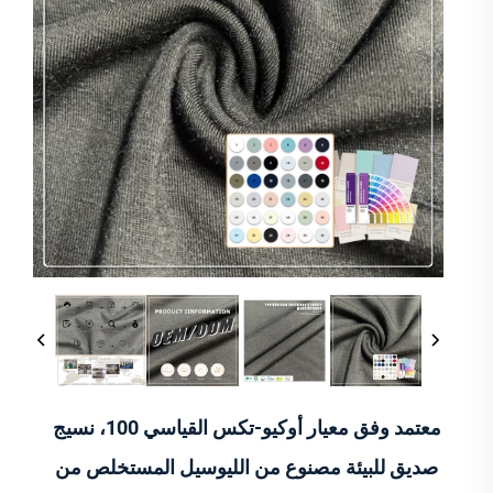
معتمد وفق معيار أوكيو-تكس القياسي 100، نسيج
صديق للبيئة مصنوع من الليوسيل المستخلص من