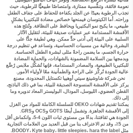
نعومة فائقة، وتنفُّسية ممتازة، وامتصاصًا طبيعيًّا للرطوبة، حيث
تجذب الرطوبة بعيدًا عن الجلد بكفاءة للحفاظ على جفاف الطفل
وراحته. أما الكيتوسان فيمنحها خصائص مضادة للبكتيريا بشكلٍ
طبيعي، ما يكبح نمو البكتيريا ويحافظ على النظافة. وتُنتَج هذه
الأقمشة المستدامة عبر عمليات صديقة للبيئة، لتقليل الآثار
السلبية على البيئة إلى أدنى حدٍّ ممكن. وهي لطيفة جدًّا على
البشرة، وخالية من مسببات الحساسية، وتساعد في تنظيم درجة
حرارة الجسم، ما يضمن راحةً مثلى لبشرة الطفل الحساسة.
وبدمجها بين السلامة المضمونة بالشهادات، والحماية المضادة
للبكتيريا الطبيعية، والمصادر المستدامة، فإنها تُشكِّل ملابس رُضَّع
عالية الجودة تُركِّز على الراحة والطمأنينة معًا لأولياء الأمور.
نحن شركة شاوشينغ سيتي أوهييا تكستايل المحدودة، مصنع
يركز على الأقمشة المنسوجة الصديقة للبيئة، بما في ذلك الباذنج،
القطن العضوي، الليوسل، المودال، البوليستر المعاد تدويره وما
إلى ذلك.
يمكننا تقديم شهادات OEKO للسلسلة الكاملة للمواد من الغزل
إلى الأقمشة الجاهزة. وتشمل أيضًا GOTS وOCS وGRS.
الجودة هي ثقافتنا، بدءًا من مستوى ثبات اللون 4-5، وانكماش أقل
من 5٪، وقد تم الاعتراف بنا من قبل العديد من العلامات التجارية
مثل BOODY، Kyte baby، little sleepies، hara the label.