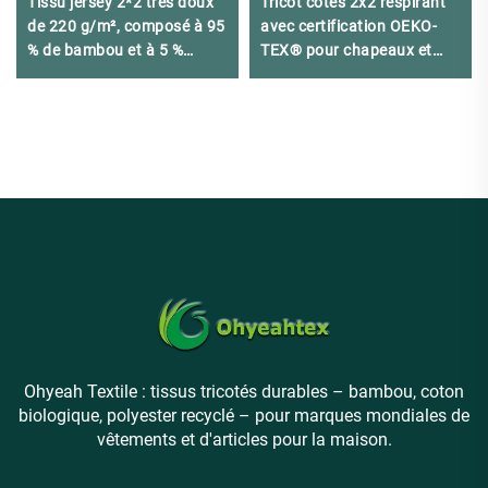
Tissu jersey 2*2 très doux
Tricot côtes 2x2 respirant
de 220 g/m², composé à 95
avec certification OEKO-
% de bambou et à 5 %
TEX® pour chapeaux et
d'élasthanne, adapté aux
robes
sous-vêtements haute
performance
Ohyeah Textile : tissus tricotés durables – bambou, coton
biologique, polyester recyclé – pour marques mondiales de
vêtements et d'articles pour la maison.