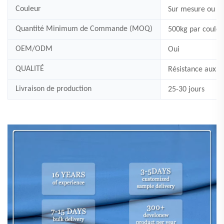
Couleur
Sur mesure
ou s
Quantité Minimum de Commande (MOQ)
500
kg par couleu
OEM/ODM
Oui
QUALITÉ
Résistance aux c
Livraison de production
25-30 jours