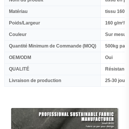
Matériau
tissu 160 
Poids/Largeur
160 g/m²/1
Couleur
Sur mesur
Quantité Minimum de Commande (MOQ)
500kg par 
OEM/ODM
Oui
QUALITÉ
Résistance
Livraison de production
25-30 jour