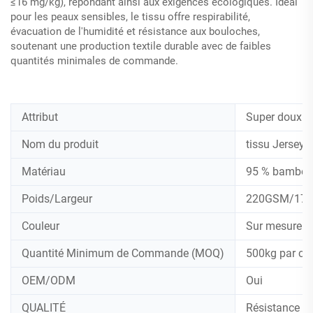
≤16 mg/kg), répondant ainsi aux exigences écologiques. Idéal
pour les peaux sensibles, le tissu offre respirabilité,
évacuation de l'humidité et résistance aux bouloches,
soutenant une production textile durable avec de faibles
quantités minimales de commande.
Attribut
Super doux et
Nom du produit
tissu Jersey
Matériau
95 % bambou 
Poids/Largeur
220GSM/17
Couleur
Sur mesure s
Quantité Minimum de Commande (MOQ)
500kg par co
OEM/ODM
Oui
QUALITÉ
Résistance au