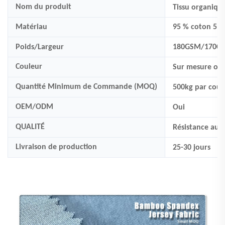
Nom du produit
Tissu organique
Matériau
95 % coton 5 %
Poids/Largeur
180GSM/170C
Couleur
Sur mesure
ou 
Quantité Minimum de Commande (MOQ)
500
kg par coul
OEM/ODM
Oui
QUALITÉ
Résistance aux 
Livraison de production
25-30 jours