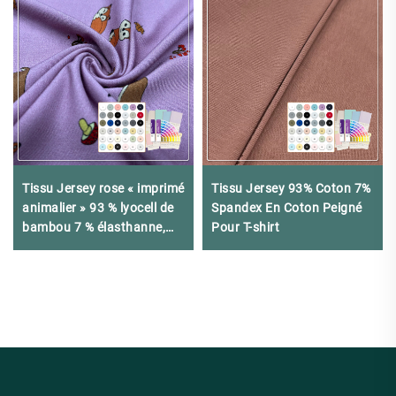
Tissu Jersey rose « imprimé
Tissu Jersey 93% Coton 7%
animalier » 93 % lyocell de
Spandex En Coton Peigné
bambou 7 % élasthanne,
Pour T-shirt
210 g/m², soyeux et
respirant, adapté pour
pyjamas