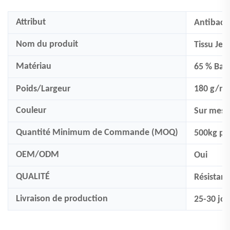
Attribut
Antibacté
Nom du produit
Tissu Je
Matériau
65 % Bam
Poids/Largeur
180 g/m²
Couleur
Sur mes
Quantité Minimum de Commande (MOQ)
500
kg pa
OEM/ODM
Oui
QUALITÉ
Résistanc
Livraison de production
25-30 jou