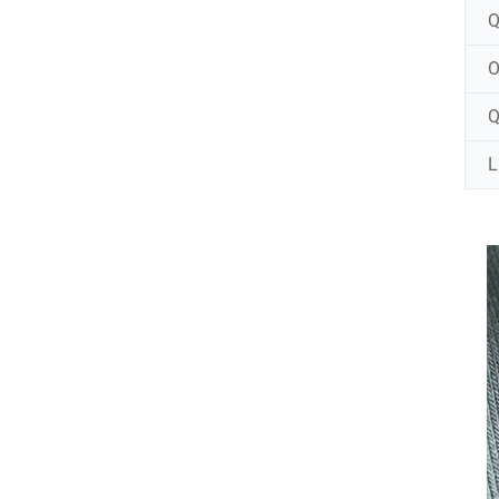
Q
Q
L