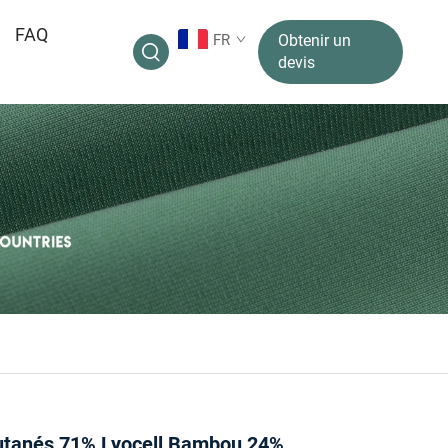
FAQ
FR
Obtenir un
devis
utanés 71% Lyocell Bambou 24%