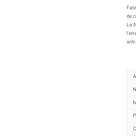
Fabr
de c
La f
l'en
anti
A
N
M
P
C