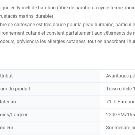
iqué en lyocell de bambou (fibre de bambou à cycle fermé, moins 
rustacés marins, durable).
ibre de chitosane est très douce pour la peau humaine, particul
vironnement cutané et convient parfaitement aux vêtements de ma
-odeurs, préviendra les allergies cutanées, tout en absorbant l'hum
ttribut
Avantages po
om du produit
Tissu côtelé
atériau
71 % Bambou 
oids/Largeur
220GSM/16
ouleur
Sur mesure o