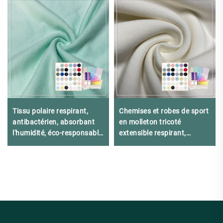
Tissu polaire respirant,
Chemises et robes de sport
antibactérien, absorbant
en molleton tricoté
l'humidité, éco-responsable
extensible respirant,
à 67 % en bambou, 28 % en
antibactérien, écologique et
chanvre et 5 % en
organique en
élasthanne pour lingerie et
polyester/bamboo
vêtements de sport