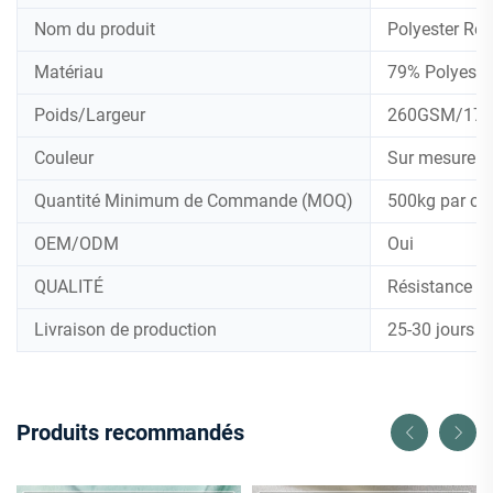
Nom du produit
Polyester Rec
Matériau
79% Polyeste
Poids/Largeur
260GSM/17
Couleur
Sur mesure o
Quantité Minimum de Commande (MOQ)
500kg par co
OEM/ODM
Oui
QUALITÉ
Résistance au
Livraison de production
25-30 jours
Produits recommandés