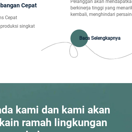
Pelanggan akan mendapatkan k
bangan Cepat
berkinerja tinggi yang mena
kembali, menghindari persa
ns Cepat
produksi singkat
Baca Selengkapnya
ada kami dan kami akan
 kain ramah lingkungan