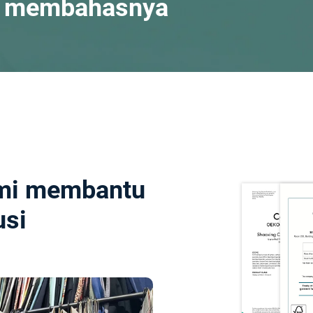
h membahasnya
ami membantu
usi