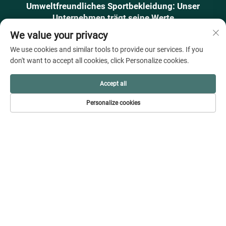
Umweltfreundliches Sportbekleidung: Unser
Unternehmen trägt seine Werte
Jun 13, 2025
We value your privacy
We use cookies and similar tools to provide our services. If you
KONTAKT AUFNEHMEN
don't want to accept all cookies, click Personalize cookies.
Accept all
Raum 201, Gebäude 5, Cross-border E-commerce Center
Personalize cookies
Industriegebiet, Huashe Bezirk, Keqiao Distrikt, Shaoxing
Stadt, Zhejiang Provinz.
+86-18888719360
[email protected]