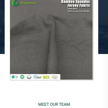
Umweltfreundlicher, dehnbarer,
wasserdichter, antistatischer,
MEET OUR TEAM